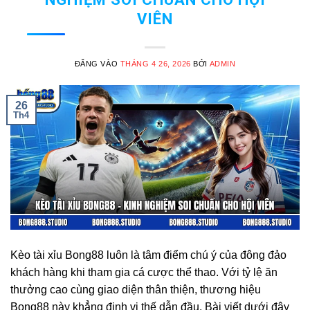
VIÊN
ĐĂNG VÀO
THÁNG 4 26, 2026
BỞI
ADMIN
26
Th4
Kèo tài xỉu Bong88 luôn là tâm điểm chú ý của đông đảo
khách hàng khi tham gia cá cược thể thao. Với tỷ lệ ăn
thưởng cao cùng giao diện thân thiện, thương hiệu
Bong88 này khẳng định vị thế dẫn đầu. Bài viết dưới đây