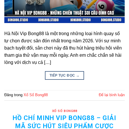
Hà Nội Vip Bong88 là một trong những loại hình quay số
tự chọn được săn đón nhất trong năm 2026. Với sự minh
bạch tuyệt đối, sân chơi này đã thu hút hàng triệu hội viên
tham gia thử vận may mỗi ngày. Anh em chắc chắn sẽ hài
lòng với dịch vụ cá […]
TIẾP TỤC ĐỌC
→
Đăng trong
Xổ Số Bong88
Để lại bình luận
XỔ SỐ BONG88
HỒ CHÍ MINH VIP BONG88 – GIẢI
MÃ SỨC HÚT SIÊU PHẨM CƯỢC