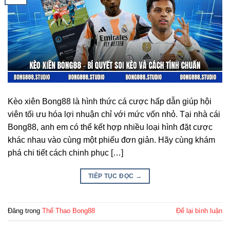
Kèo xiên Bong88 là hình thức cá cược hấp dẫn giúp hội
viên tối ưu hóa lợi nhuận chỉ với mức vốn nhỏ. Tại nhà cái
Bong88, anh em có thể kết hợp nhiều loại hình đặt cược
khác nhau vào cùng một phiếu đơn giản. Hãy cùng khám
phá chi tiết cách chinh phục […]
TIẾP TỤC ĐỌC
→
Đăng trong
Thể Thao Bong88
Để lại bình luận