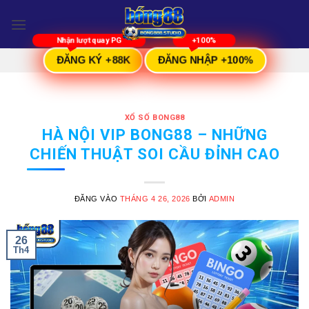
Bỏ
qua
nội
dung
ĐĂNG KÝ +88K
ĐĂNG NHẬP +100%
XỔ SỐ BONG88
HÀ NỘI VIP BONG88 – NHỮNG
CHIẾN THUẬT SOI CẦU ĐỈNH CAO
ĐĂNG VÀO
THÁNG 4 26, 2026
BỞI
ADMIN
26
Th4