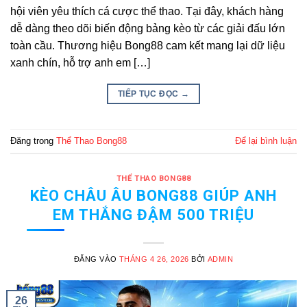
hội viên yêu thích cá cược thể thao. Tại đây, khách hàng
dễ dàng theo dõi biến động bảng kèo từ các giải đấu lớn
toàn cầu. Thương hiệu Bong88 cam kết mang lại dữ liệu
xanh chín, hỗ trợ anh em […]
TIẾP TỤC ĐỌC
→
Đăng trong
Thể Thao Bong88
Để lại bình luận
THỂ THAO BONG88
KÈO CHÂU ÂU BONG88 GIÚP ANH
EM THẮNG ĐẬM 500 TRIỆU
ĐĂNG VÀO
THÁNG 4 26, 2026
BỞI
ADMIN
26