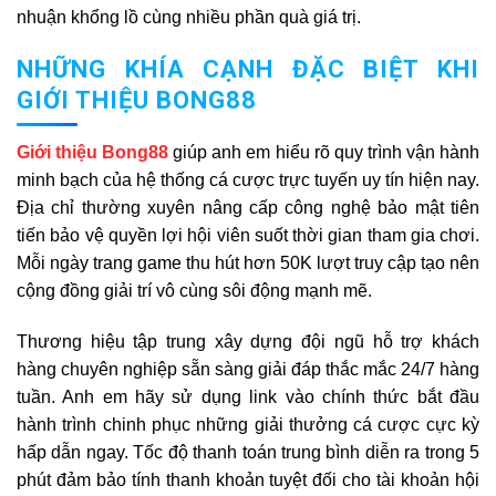
nhuận khổng lồ cùng nhiều phần quà giá trị.
NHỮNG KHÍA CẠNH ĐẶC BIỆT KHI
GIỚI THIỆU BONG88
Giới thiệu Bong88
giúp anh em hiểu rõ quy trình vận hành
minh bạch của hệ thống cá cược trực tuyến uy tín hiện nay.
Địa chỉ thường xuyên nâng cấp công nghệ bảo mật tiên
tiến bảo vệ quyền lợi hội viên suốt thời gian tham gia chơi.
Mỗi ngày trang game thu hút hơn 50K lượt truy cập tạo nên
cộng đồng giải trí vô cùng sôi động mạnh mẽ.
Thương hiệu tập trung xây dựng đội ngũ hỗ trợ khách
hàng chuyên nghiệp sẵn sàng giải đáp thắc mắc 24/7 hàng
tuần. Anh em hãy sử dụng link vào chính thức bắt đầu
hành trình chinh phục những giải thưởng cá cược cực kỳ
hấp dẫn ngay. Tốc độ thanh toán trung bình diễn ra trong 5
phút đảm bảo tính thanh khoản tuyệt đối cho tài khoản hội