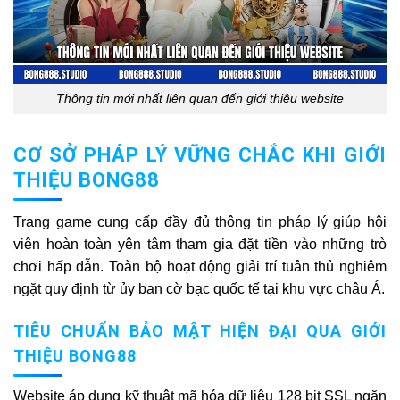
Thông tin mới nhất liên quan đến giới thiệu website
CƠ SỞ PHÁP LÝ VỮNG CHẮC KHI GIỚI
THIỆU BONG88
Trang game cung cấp đầy đủ thông tin pháp lý giúp hội
viên hoàn toàn yên tâm tham gia đặt tiền vào những trò
chơi hấp dẫn. Toàn bộ hoạt động giải trí tuân thủ nghiêm
ngặt quy định từ ủy ban cờ bạc quốc tế tại khu vực châu Á.
TIÊU CHUẨN BẢO MẬT HIỆN ĐẠI QUA GIỚI
THIỆU BONG88
Website áp dụng kỹ thuật mã hóa dữ liệu 128 bit SSL ngăn