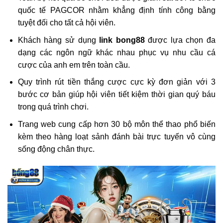
quốc tế PAGCOR nhằm khẳng định tính công bằng
tuyệt đối cho tất cả hội viên.
Khách hàng sử dụng
link bong88
được lựa chọn đa
dạng các ngôn ngữ khác nhau phục vụ nhu cầu cá
cược của anh em trên toàn cầu.
Quy trình rút tiền thắng cược cực kỳ đơn giản với 3
bước cơ bản giúp hội viên tiết kiệm thời gian quý báu
trong quá trình chơi.
Trang web cung cấp hơn 30 bộ môn thể thao phổ biến
kèm theo hàng loạt sảnh đánh bài trực tuyến vô cùng
sống động chân thực.