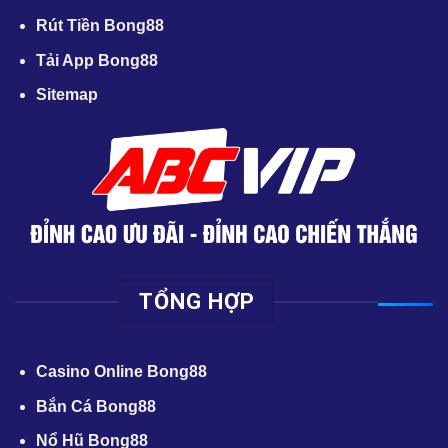
Rút Tiền Bong88
Tải App Bong88
Sitemap
TỔNG HỢP
Casino Online Bong88
Bắn Cá Bong88
Nổ Hũ Bong88