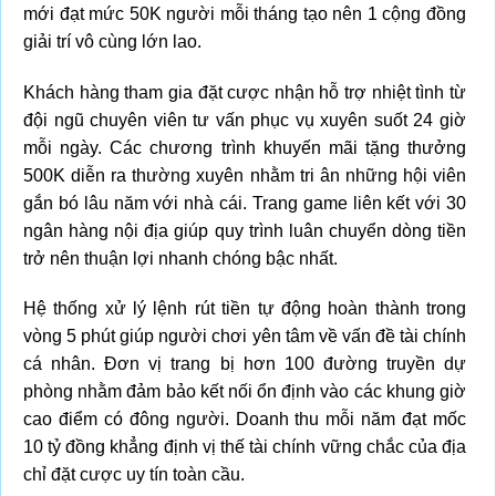
mới đạt mức 50K người mỗi tháng tạo nên 1 cộng đồng
giải trí vô cùng lớn lao.
Khách hàng tham gia đặt cược nhận hỗ trợ nhiệt tình từ
đội ngũ chuyên viên tư vấn phục vụ xuyên suốt 24 giờ
mỗi ngày. Các chương trình khuyến mãi tặng thưởng
500K diễn ra thường xuyên nhằm tri ân những hội viên
gắn bó lâu năm với nhà cái. Trang game liên kết với 30
ngân hàng nội địa giúp quy trình luân chuyển dòng tiền
trở nên thuận lợi nhanh chóng bậc nhất.
Hệ thống xử lý lệnh rút tiền tự động hoàn thành trong
vòng 5 phút giúp người chơi yên tâm về vấn đề tài chính
cá nhân. Đơn vị trang bị hơn 100 đường truyền dự
phòng nhằm đảm bảo kết nối ổn định vào các khung giờ
cao điểm có đông người. Doanh thu mỗi năm đạt mốc
10 tỷ đồng khẳng định vị thế tài chính vững chắc của địa
chỉ đặt cược uy tín toàn cầu.