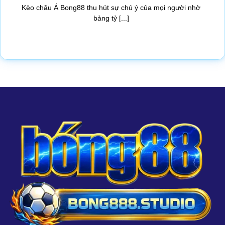
Kèo châu Á Bong88 thu hút sự chú ý của mọi người nhờ
bảng tỷ [...]
Sân chơi hướng đến việc cung cấp các sản phẩm
giải trí độc quyền với tỷ lệ trả thưởng cao hơn 20%
so với mặt bằng thị trường chung.
Địa chỉ đặt mục tiêu chiến lược thu hút thêm 1 triệu
thành viên mới tham gia giải trí trong giai đoạn 3 năm
phát triển tới đây.
Trang game
Bong88
cam kết xây dựng môi trường
cá cược công bằng tuyệt đối dựa trên sự minh bạch
hoàn toàn của mọi kết quả đặt tiền cược.
Hội viên sẽ nhận được rất nhiều đặc quyền VIP mới
cùng giá trị quà tặng hấp dẫn lên tới 100 triệu đồng
mỗi quý tham gia hoạt động.
Thương hiệu tích cực tham gia các hoạt động thiện
nguyện xã hội ý nghĩa để nâng cao hình ảnh cộng
đồng của một đơn vị cá cược uy tín.Nhà cái còn