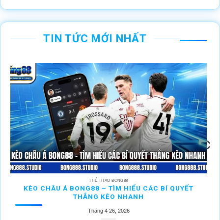
TIN TỨC MỚI NHẤT
Tổng quan thương hiệu Bong88 cùng thông tin chính
ĐỊNH HƯỚNG CHIẾN LƯỢC PHÁT
TRIỂN TẠI TRANG GAME BONG88
Thương hiệu tập trung mở rộng quy mô hoạt động sang
THỂ THAO BONG88
KÈO CHÂU Á BONG88 – TÌM HIỂU CÁC BÍ QUYẾT
khu vực châu Âu với mục tiêu phục vụ anh em trên toàn
THẮNG KÈO NHANH
cầu. Đơn vị chú trọng cải tiến công nghệ trí tuệ nhân tạo
Tháng 4 26, 2026
nhằm cá nhân hóa mọi hoạt động của hội viên tham gia.