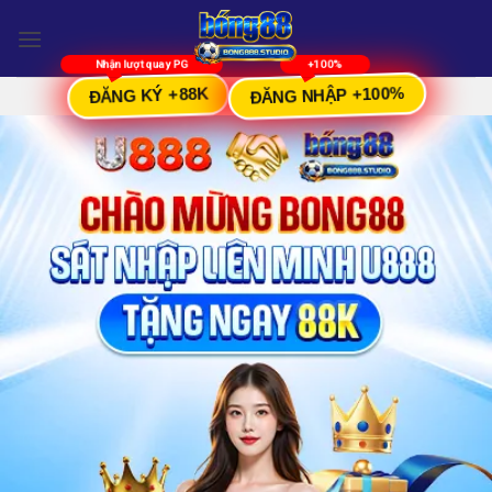
Bỏ
qua
nội
dung
ĐĂNG KÝ +88K
ĐĂNG NHẬP +100%