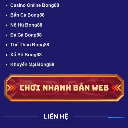
Casino Online Bong88
Danh mục trò chơi bao gồm những cái tên quen thuộc
như Baccarat hay Roulette cùng tỷ lệ ăn thưởng cực kỳ
Bắn Cá Bong88
cạnh tranh trên thị trường. Mỗi ván bài diễn ra công khai
Nổ Hũ Bong88
minh bạch nhằm bảo vệ quyền lợi hợp pháp của tất cả
Đá Gà Bong88
game thủ tham gia tại sòng bài. Sảnh cược hỗ trợ mức
đặt tiền linh hoạt từ 10K đến 50 triệu đồng phù hợp với
Thể Thao Bong88
mọi điều kiện tài chính của người chơi.
Xổ Số Bong88
Khuyến Mại Bong88
LIÊN HỆ
Khám phá sảnh casino Bong88 sôi động mỗi ngày