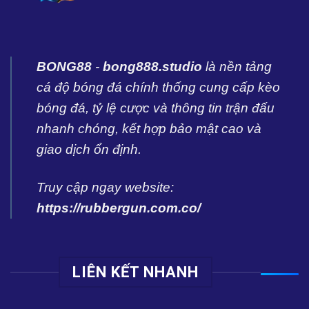
được công nhận bởi tổ chức
PAGCOR
.
Hệ thống hạ tầng máy chủ nâng cấp liên tục giúp duy
trì tốc độ truy cập mượt mà dưới 0.5 giây cho mọi
game thủ thân thiết của mình.
BONG88
-
bong888.studio
là nền tảng
cá độ bóng đá chính thống cung cấp kèo
bóng đá, tỷ lệ cược và thông tin trận đấu
nhanh chóng, kết hợp bảo mật cao và
giao dịch ổn định.
Truy cập ngay website:
https://rubbergun.com.co/
Định hướng phát triển Bong88 trong thời gian tới
LIÊN KẾT NHANH
TỔNG HỢP DANH MỤC SẢN PHẨM
GIẢI TRÍ TẠI BONG88