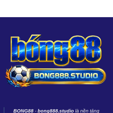
BONG88
-
bong888.studio
là nền tảng