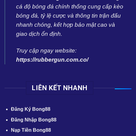
cá độ bóng đá chính thống cung cấp kèo
bóng đá, tỷ lệ cược và thông tin trận đấu
nhanh chóng, kết hợp bảo mật cao và
giao dịch ổn định.
Truy cập ngay website:
https://rubbergun.com.co/
LIÊN KẾT NHANH
Đăng Ký Bong88
Đăng Nhập Bong88
Nạp Tiền Bong88