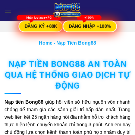
Bỏ
qua
nội
dung
ĐĂNG NHẬP +100%
ĐĂNG KÝ +88K
Home
-
Nạp Tiền Bong88
NẠP TIỀN BONG88 AN TOÀN
QUA HỆ THỐNG GIAO DỊCH TỰ
ĐỘNG
Nạp tiền Bong88
giúp hội viên sở hữu nguồn vốn nhanh
chóng để tham gia các sảnh giải trí hấp dẫn nhất. Trang
web liên kết 25 ngân hàng nội địa nhằm hỗ trợ khách hàng
thực hiện lệnh chuyển khoản chỉ trong 3 phút. Anh em hãy
chủ động lựa chọn kênh thanh toán phù hợp nhằm duy trì