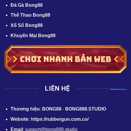
Đá Gà Bong88
Thể Thao Bong88
Xổ Số Bong88
Khuyến Mại Bong88
LIÊN HỆ
Thương hiệu
:
BONG88
-
BONG888.STUDIO
Website:
https://rubbergun.com.co/
Email
:
support@bong888.studio