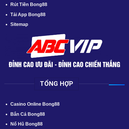
Rút Tiền Bong88
Tải App Bong88
Sitemap
TỔNG HỢP
Casino Online Bong88
Bắn Cá Bong88
Nổ Hũ Bong88