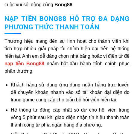
cuộc vui sôi động cùng
Bong88
.
NẠP TIỀN BONG88 HỖ TRỢ ĐA DẠNG
PHƯƠNG THỨC THANH TOÁN
Thương hiệu mang đến sự linh hoạt cho thành viên khi
tích hợp nhiều giải pháp tài chính hiện đại trên hệ thống
hiện tại. Anh em dễ dàng chọn nhà băng hoặc ví điện tử để
nạp tiền Bong88
nhằm bắt đầu hành trình chinh phục
phần thưởng.
Khách hàng sử dụng ứng dụng ngân hàng trực tuyến
để chuyển khoản nhanh vào số tài khoản đại diện do
trang game cung cấp cho toàn bộ hội viên hiện tại.
Hệ thống tự động cập nhật số dư cho hội viên trong
vòng 5 phút sau khi giao diện nhận tín hiệu thanh toán
thành công từ phía ngân hàng địa phương.