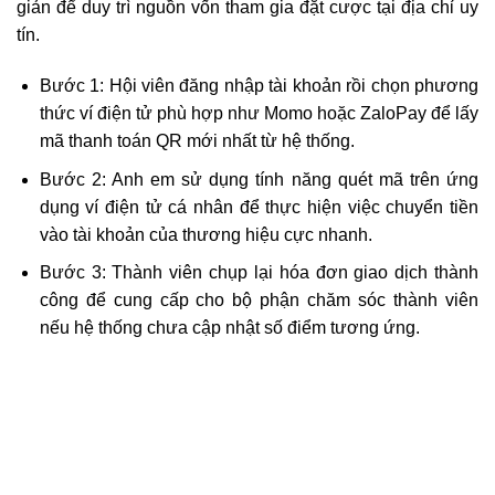
giản để duy trì nguồn vốn tham gia đặt cược tại địa chỉ uy
tín.
Bước 1: Hội viên đăng nhập tài khoản rồi chọn phương
thức ví điện tử phù hợp như Momo hoặc ZaloPay để lấy
mã thanh toán QR mới nhất từ hệ thống.
Bước 2: Anh em sử dụng tính năng quét mã trên ứng
dụng ví điện tử cá nhân để thực hiện việc chuyển tiền
vào tài khoản của thương hiệu cực nhanh.
Bước 3: Thành viên chụp lại hóa đơn giao dịch thành
công để cung cấp cho bộ phận chăm sóc thành viên
nếu hệ thống chưa cập nhật số điểm tương ứng.