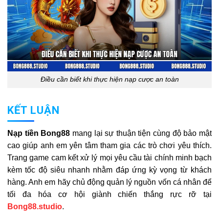
Điều cần biết khi thực hiện nạp cược an toàn
KẾT LUẬN
Nạp tiền Bong88
mang lại sự thuận tiện cùng độ bảo mật
cao giúp anh em yên tâm tham gia các trò chơi yêu thích.
Trang game cam kết xử lý mọi yêu cầu tài chính minh bạch
kèm tốc độ siêu nhanh nhằm đáp ứng kỳ vọng từ khách
hàng. Anh em hãy chủ động quản lý nguồn vốn cá nhân để
tối đa hóa cơ hội giành chiến thắng rực rỡ tại
Bong88.studio
.