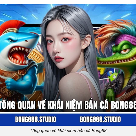
Tổng quan về khái niệm bắn cá Bong88