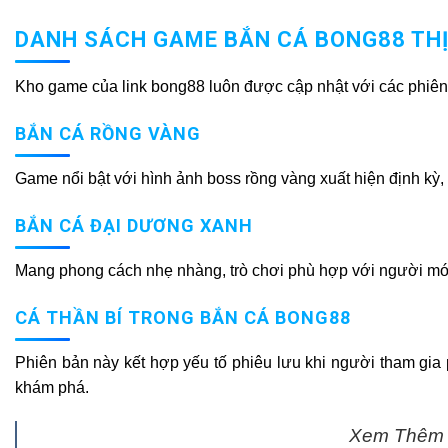
DANH SÁCH GAME BẮN CÁ BONG88 TH
Kho game của link bong88 luôn được cập nhật với các phiên 
BẮN CÁ RỒNG VÀNG
Game nổi bật với hình ảnh boss rồng vàng xuất hiện định kỳ,
BẮN CÁ ĐẠI DƯƠNG XANH
Mang phong cách nhẹ nhàng, trò chơi phù hợp với người mới 
CÁ THẦN BÍ TRONG BẮN CÁ BONG88
Phiên bản này kết hợp yếu tố phiêu lưu khi người tham gia
khám phá.
Xem Thêm 