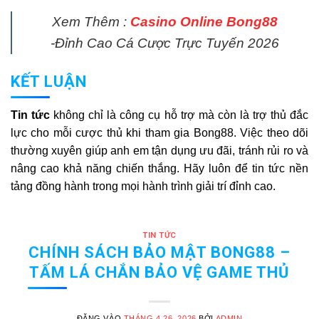
Xem Thêm :
Casino Online Bong88
-Đỉnh Cao Cá Cược Trực Tuyến 2026
KẾT LUẬN
Tin tức
không chỉ là công cụ hỗ trợ mà còn là trợ thủ đắc
lực cho mỗi cược thủ khi tham gia Bong88. Việc theo dõi
thường xuyên giúp anh em tận dụng ưu đãi, tránh rủi ro và
nâng cao khả năng chiến thắng. Hãy luôn để tin tức nền
tảng đồng hành trong mọi hành trình giải trí đỉnh cao.
TIN TỨC
CHÍNH SÁCH BẢO MẬT BONG88 –
TẤM LÁ CHẮN BẢO VỆ GAME THỦ
ĐĂNG VÀO
THÁNG 4 26, 2026
BỞI
ADMIN