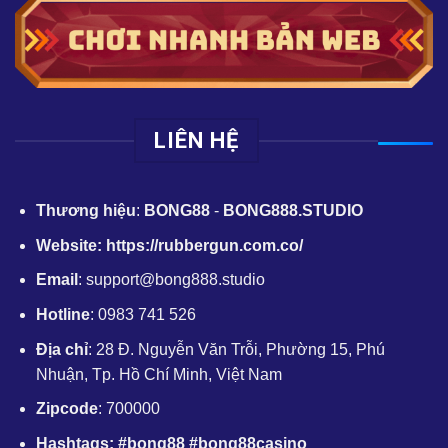
LIÊN HỆ
Thương hiệu
:
BONG88
-
BONG888.STUDIO
Website:
https://rubbergun.com.co/
Email
:
support@bong888.studio
Hotline
: 0983 741 526
Địa chỉ
: 28 Đ. Nguyễn Văn Trỗi, Phường 15, Phú
Nhuận, Tp. Hồ Chí Minh, Việt Nam
Zipcode
: 700000
Hashtags: #bong88 #bong88casino