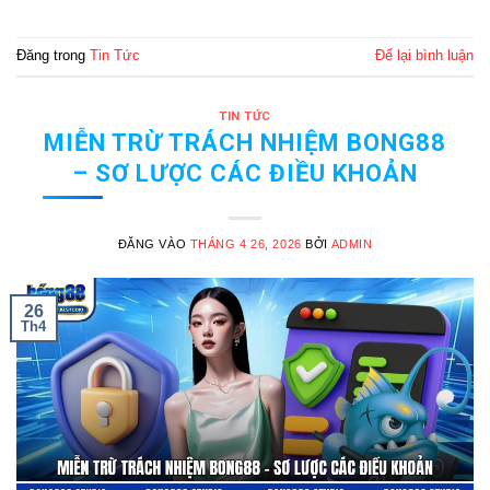
Đăng trong
Tin Tức
Để lại bình luận
TIN TỨC
MIỄN TRỪ TRÁCH NHIỆM BONG88
– SƠ LƯỢC CÁC ĐIỀU KHOẢN
ĐĂNG VÀO
THÁNG 4 26, 2026
BỞI
ADMIN
26
Th4