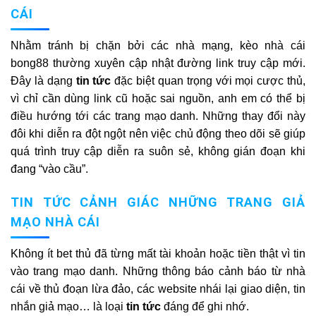
CÁI
Nhằm tránh bị chặn bởi các nhà mạng, kèo nhà cái
bong88 thường xuyên cập nhật đường link truy cập mới.
Đây là dạng
tin tức
đặc biệt quan trọng với mọi cược thủ,
vì chỉ cần dùng link cũ hoặc sai nguồn, anh em có thể bị
điều hướng tới các trang mạo danh. Những thay đổi này
đôi khi diễn ra đột ngột nên việc chủ động theo dõi sẽ giúp
quá trình truy cập diễn ra suôn sẻ, không gián đoạn khi
đang “vào cầu”.
TIN TỨC CẢNH GIÁC NHỮNG TRANG GIẢ
MẠO NHÀ CÁI
Không ít bet thủ đã từng mất tài khoản hoặc tiền thật vì tin
vào trang mạo danh. Những thông báo cảnh báo từ nhà
cái về thủ đoạn lừa đảo, các website nhái lại giao diện, tin
nhắn giả mạo… là loại
tin tức
đáng để ghi nhớ.