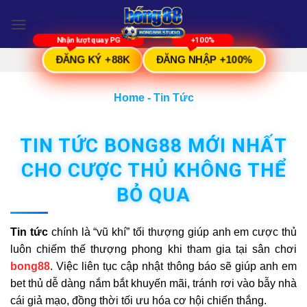
Bỏ
qua
nội
dung
ĐĂNG KÝ +88K
ĐĂNG NHẬP +100%
Home
-
Tin Tức
TIN TỨC BONG88 MỚI NHẤT
CHO CƯỢC THỦ KHÔNG THỂ
BỎ QUA
Tin tức
chính là “vũ khí” tối thượng giúp anh em cược thủ
luôn chiếm thế thượng phong khi tham gia tại sân chơi
bong88
. Việc liên tục cập nhật thông báo sẽ giúp anh em
bet thủ dễ dàng nắm bắt khuyến mãi, tránh rơi vào bẫy nhà
cái giả mạo, đồng thời tối ưu hóa cơ hội chiến thắng.