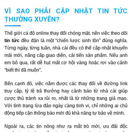
VÌ SAO PHẢI CẬP NHẬT TIN TỨC
THƯỜNG XUYÊN?
Thế giới cá độ online thay đổi chóng mặt, nên việc theo dõi
tin tức
đều đặn là một “chiến lược sinh tồn” đúng nghĩa.
Từng ngày, từng tuần, nhà cái đều có thể cập nhật khuyến
mãi mới, nâng cấp giao diện, cải tiến sản phẩm. Nếu anh
em bỏ qua, rất dễ hụt mất cơ hội vàng hoặc rơi vào cảnh
“biết thì đã muộn”.
Bên cạnh đó, việc nắm được các thay đổi về đường link
truy cập, tỷ lệ trả thưởng hay cảnh báo từ nhà cái giúp
cược thủ tránh xa rủi ro, nhất là từ những trang giả mạo.
Với tình trạng lừa đảo ngày càng tinh vi, chỉ những ai chủ
động tiếp cận thông báo mới đủ khả năng tự bảo vệ mình.
Ngoài ra, các tin nóng như ra mắt trò mới, ưu đãi độc