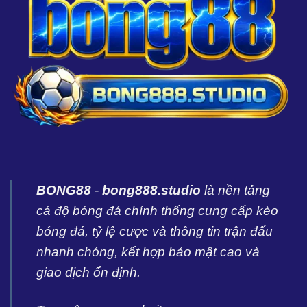
BONG88
-
bong888.studio
là nền tảng
cá độ bóng đá chính thống cung cấp kèo
bóng đá, tỷ lệ cược và thông tin trận đấu
nhanh chóng, kết hợp bảo mật cao và
giao dịch ổn định.