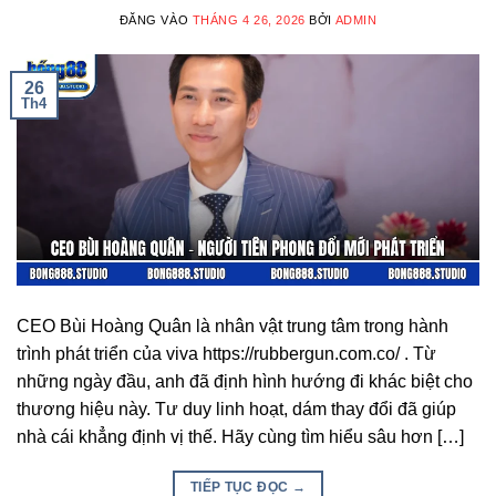
ĐĂNG VÀO
THÁNG 4 26, 2026
BỞI
ADMIN
26
Th4
CEO Bùi Hoàng Quân là nhân vật trung tâm trong hành
trình phát triển của viva https://rubbergun.com.co/ . Từ
những ngày đầu, anh đã định hình hướng đi khác biệt cho
thương hiệu này. Tư duy linh hoạt, dám thay đổi đã giúp
nhà cái khẳng định vị thế. Hãy cùng tìm hiểu sâu hơn […]
TIẾP TỤC ĐỌC
→