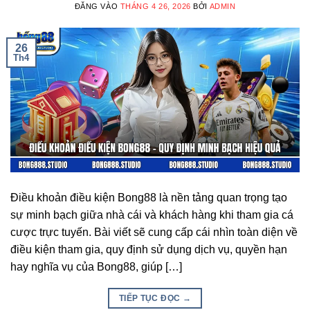
ĐĂNG VÀO
THÁNG 4 26, 2026
BỞI
ADMIN
26
Th4
Điều khoản điều kiện Bong88 là nền tảng quan trọng tạo
sự minh bạch giữa nhà cái và khách hàng khi tham gia cá
cược trực tuyến. Bài viết sẽ cung cấp cái nhìn toàn diện về
điều kiện tham gia, quy định sử dụng dịch vụ, quyền hạn
hay nghĩa vụ của Bong88, giúp […]
TIẾP TỤC ĐỌC
→