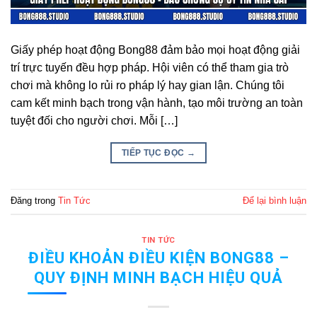
Giấy phép hoạt động Bong88 đảm bảo mọi hoạt động giải
trí trực tuyến đều hợp pháp. Hội viên có thể tham gia trò
chơi mà không lo rủi ro pháp lý hay gian lận. Chúng tôi
cam kết minh bạch trong vận hành, tạo môi trường an toàn
tuyệt đối cho người chơi. Mỗi […]
TIẾP TỤC ĐỌC
→
Đăng trong
Tin Tức
Để lại bình luận
TIN TỨC
ĐIỀU KHOẢN ĐIỀU KIỆN BONG88 –
QUY ĐỊNH MINH BẠCH HIỆU QUẢ