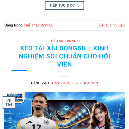
TIẾP TỤC ĐỌC
→
Đăng trong
Thể Thao Bong88
Để lại bình luận
THỂ THAO BONG88
KÈO TÀI XỈU BONG88 – KINH
NGHIỆM SOI CHUẨN CHO HỘI
VIÊN
ĐĂNG VÀO
THÁNG 4 26, 2026
BỞI
ADMIN
26
Th4