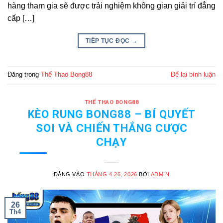
hàng tham gia sẽ được trải nghiệm không gian giải trí đẳng
cấp […]
TIẾP TỤC ĐỌC
→
Đăng trong
Thể Thao Bong88
Để lại bình luận
THỂ THAO BONG88
KÈO RUNG BONG88 – BÍ QUYẾT
SOI VÀ CHIẾN THẮNG CƯỢC
CHẠY
ĐĂNG VÀO
THÁNG 4 26, 2026
BỞI
ADMIN
26
Th4