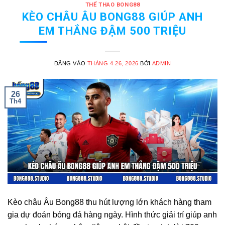
THỂ THAO BONG88
KÈO CHÂU ÂU BONG88 GIÚP ANH
EM THẮNG ĐẬM 500 TRIỆU
ĐĂNG VÀO
THÁNG 4 26, 2026
BỞI
ADMIN
26
Th4
Kèo châu Âu Bong88 thu hút lượng lớn khách hàng tham
gia dự đoán bóng đá hàng ngày. Hình thức giải trí giúp anh