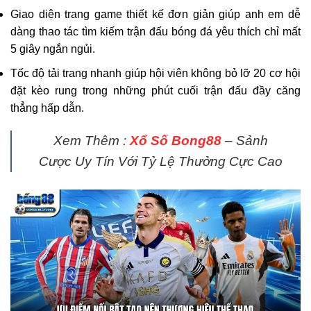
Giao diện trang game thiết kế đơn giản giúp anh em dễ
dàng thao tác tìm kiếm trận đấu bóng đá yêu thích chỉ mất
5 giây ngắn ngủi.
Tốc độ tải trang nhanh giúp hội viên không bỏ lỡ 20 cơ hội
đặt kèo rung trong những phút cuối trận đấu đầy căng
thẳng hấp dẫn.
Xem Thêm :
Xổ Số Bong88
– Sảnh
Cược Uy Tín Với Tỷ Lệ Thưởng Cực Cao