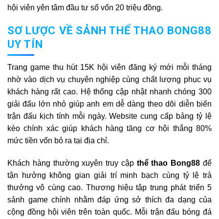
hội viên yên tâm đầu tư số vốn 20 triệu đồng.
SƠ LƯỢC VỀ SẢNH THỂ THAO BONG88
UY TÍN
Trang game thu hút 15K hội viên đăng ký mới mỗi tháng
nhờ vào dịch vụ chuyên nghiệp cùng chất lượng phục vụ
khách hàng rất cao. Hệ thống cập nhật nhanh chóng 300
giải đấu lớn nhỏ giúp anh em dễ dàng theo dõi diễn biến
trận đấu kịch tính mỗi ngày. Website cung cấp bảng tỷ lệ
kèo chính xác giúp khách hàng tăng cơ hội thắng 80%
mức tiền vốn bỏ ra tại địa chỉ.
Khách hàng thường xuyên truy cập
thể thao Bong88
để
tận hưởng không gian giải trí minh bạch cùng tỷ lệ trả
thưởng vô cùng cao. Thương hiệu tập trung phát triển 5
sảnh game chính nhằm đáp ứng sở thích đa dạng của
cộng đồng hội viên trên toàn quốc. Mỗi trận đấu bóng đá