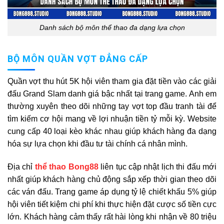
Danh sách bộ môn thể thao đa dạng lựa chọn
BỘ MÔN QUẦN VỢT ĐẲNG CẤP
Quần vợt thu hút 5K hội viên tham gia đặt tiền vào các giải
đấu Grand Slam danh giá bậc nhất tại trang game. Anh em
thường xuyên theo dõi những tay vợt top đầu tranh tài để
tìm kiếm cơ hội mang về lợi nhuận tiền tỷ mỗi kỳ. Website
cung cấp 40 loại kèo khác nhau giúp khách hàng đa dạng
hóa sự lựa chọn khi đầu tư tài chính cá nhân mình.
Địa chỉ
thể thao Bong88
liên tục cập nhật lịch thi đấu mới
nhất giúp khách hàng chủ động sắp xếp thời gian theo dõi
các ván đấu. Trang game áp dụng tỷ lệ chiết khấu 5% giúp
hội viên tiết kiệm chi phí khi thực hiện đặt cược số tiền cực
lớn. Khách hàng cảm thấy rất hài lòng khi nhận về 80 triệu