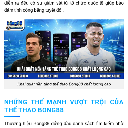
diễn ra đều có sự giám sát từ tổ chức quốc tế giúp bảo
đảm tính công bằng tuyệt đối.
Khái quát nền tảng thể thao Bong88 chất lượng cao
NHỮNG THẾ MẠNH VƯỢT TRỘI CỦA
THỂ THAO BONG88
Thương hiệu Bong88 đứng đầu danh sách tìm kiếm nhờ