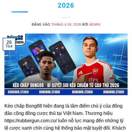
2026
ĐĂNG VÀO
THÁNG 4 26, 2026
BỞI
ADMIN
26
Th4
Kèo chấp Bong88 hiện đang là tâm điểm chú ý của đông
đảo cộng đồng cược thủ tại Việt Nam. Thương hiệu
https://rubbergun.com.co/ luôn nỗ lực mang đến những tỷ
lệ cược xanh chín cùng hệ thống bảo mật tuyệt đối. Khách