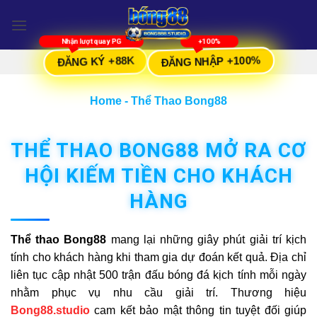
Bỏ
qua
nội
dung
ĐĂNG NHẬP +100%
ĐĂNG KÝ +88K
Home
-
Thể Thao Bong88
THỂ THAO BONG88 MỞ RA CƠ
HỘI KIẾM TIỀN CHO KHÁCH
HÀNG
Thể thao Bong88
mang lại những giây phút giải trí kịch
tính cho khách hàng khi tham gia dự đoán kết quả. Địa chỉ
liên tục cập nhật 500 trận đấu bóng đá kịch tính mỗi ngày
nhằm phục vụ nhu cầu giải trí. Thương hiệu
Bong88.studio
cam kết bảo mật thông tin tuyệt đối giúp