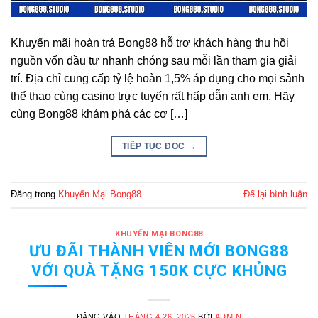
Khuyến mãi hoàn trả Bong88 hỗ trợ khách hàng thu hồi
nguồn vốn đầu tư nhanh chóng sau mỗi lần tham gia giải
trí. Địa chỉ cung cấp tỷ lệ hoàn 1,5% áp dụng cho mọi sảnh
thể thao cùng casino trực tuyến rất hấp dẫn anh em. Hãy
cùng Bong88 khám phá các cơ […]
TIẾP TỤC ĐỌC
→
Đăng trong
Khuyến Mại Bong88
Để lại bình luận
KHUYẾN MẠI BONG88
ƯU ĐÃI THÀNH VIÊN MỚI BONG88
VỚI QUÀ TẶNG 150K CỰC KHỦNG
ĐĂNG VÀO
THÁNG 4 26, 2026
BỞI
ADMIN