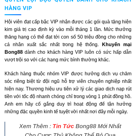
HÀNG VIP
Hội viên đạt cấp bậc VIP nhận được các gói quà tặng hiện
kim giá trị cao định kỳ vào mỗi tháng 1 lần. Mức thưởng
thăng hạng có thể đạt tới con số 50 triệu đồng cho những
cá nhân xuất sắc nhất trong hệ thống.
Khuyến mại
Bong88
dành cho khách hàng VIP luôn có sức hấp dẫn
vượt trội so với các hạng mức bình thường khác.
Khách hàng thuộc nhóm VIP được hưởng dịch vụ chăm
sóc riêng biệt từ đội ngũ hỗ trợ viên chuyên nghiệp nhất
hiện nay. Thương hiệu ưu tiên xử lý các giao dịch nạp rút
tiền với tốc độ nhanh chóng chỉ trong vòng 1 phút đồng hồ.
Anh em hãy cố gắng duy trì hoạt động để tận hưởng
những đặc quyền kinh tế tuyệt vời nhất nơi đây mỗi ngày.
Xem Thêm :
Tin Tức
Bong88 Mới Nhất
Cho Cược Thủ Không Thể Bỏ Qua