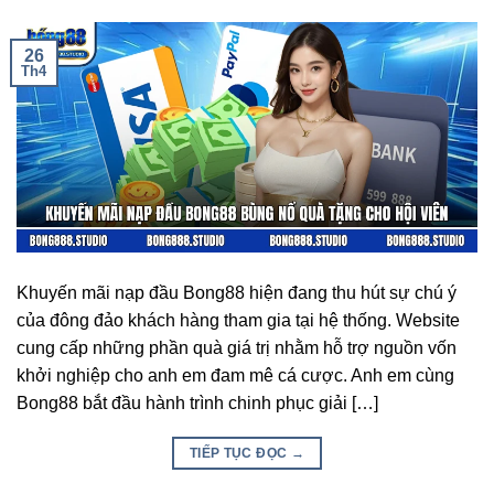
26
Th4
Khuyến mãi nạp đầu Bong88 hiện đang thu hút sự chú ý
của đông đảo khách hàng tham gia tại hệ thống. Website
cung cấp những phần quà giá trị nhằm hỗ trợ nguồn vốn
khởi nghiệp cho anh em đam mê cá cược. Anh em cùng
Bong88 bắt đầu hành trình chinh phục giải […]
TIẾP TỤC ĐỌC
→