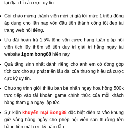
tại địa chỉ cá cược uy tín.
Gói chào mừng thành viên mới trị giá tới mức 1 triệu đồng
áp dụng cho lần nạp vốn đầu tiên thành công tốt đẹp tại
trang web nổi tiếng.
Ưu đãi hoàn trả 1.5% tổng vốn cược hàng tuần giúp hội
viên tích lũy thêm số tiền duy trì giải trí hằng ngày tại
website
1gom bong88
hiện nay.
Quà tặng sinh nhật dành riêng cho anh em có đóng góp
tích cực cho sự phát triển lâu dài của thương hiệu cá cược
cực kỳ uy tín.
Chương trình giới thiệu bạn bè nhận ngay hoa hồng 500k
trực tiếp vào tài khoản game chính thức của mỗi khách
hàng tham gia ngay lập tức.
Sự kiện
khuyến mại Bong88
đặc biệt diễn ra vào khung
giờ vàng hằng ngày cho phép hội viên săn thưởng lớn
bằng tiền mặt cực kỳ hấp dẫn.