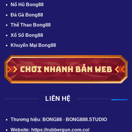
Nổ Hũ Bong88
Đá Gà Bong88
Thể Thao Bong88
Xổ Số Bong88
Khuyến Mại Bong88
LIÊN HỆ
Thương hiệu
:
BONG88
-
BONG888.STUDIO
Website:
https://rubbergun.com.co/