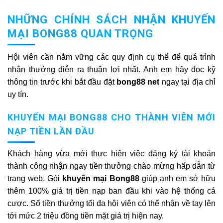
NHỮNG CHÍNH SÁCH NHẬN KHUYẾN
MẠI BONG88 QUAN TRỌNG
Hội viên cần nắm vững các quy định cụ thể để quá trình
nhận thưởng diễn ra thuận lợi nhất. Anh em hãy đọc kỹ
thông tin trước khi bắt đầu đặt
bong88 net
ngay tại địa chỉ
uy tín.
KHUYẾN MẠI BONG88 CHO THÀNH VIÊN MỚI
NẠP TIỀN LẦN ĐẦU
Khách hàng vừa mới thực hiện việc đăng ký tài khoản
thành công nhận ngay tiền thưởng chào mừng hấp dẫn từ
trang web. Gói
khuyến mại Bong88
giúp anh em sở hữu
thêm 100% giá trị tiền nạp ban đầu khi vào hệ thống cá
cược. Số tiền thưởng tối đa hội viên có thể nhận về tay lên
tới mức 2 triệu đồng tiền mặt giá trị hiện nay.