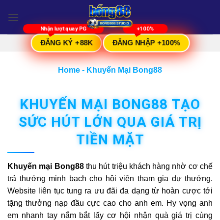
Bỏ
qua
nội
dung
ĐĂNG KÝ +88K
ĐĂNG NHẬP +100%
Home
-
Khuyến Mại Bong88
KHUYẾN MẠI BONG88 TẠO
SỨC HÚT LỚN QUA GIÁ TRỊ
TIỀN MẶT
Khuyến mại Bong88
thu hút triệu khách hàng nhờ cơ chế
trả thưởng minh bạch cho hội viên tham gia dự thưởng.
Website liên tục tung ra ưu đãi đa dạng từ hoàn cược tới
tặng thưởng nạp đầu cực cao cho anh em. Hy vọng anh
em nhanh tay nắm bắt lấy cơ hội nhận quà giá trị cùng