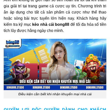
gia giải trí tại trang game cá cược uy tín. Chương trình tri
ân áp dụng cho tất cả sản phẩm cá cược như thể thao
hoặc sòng bài trực tuyến lớn hiện nay. Khách hàng hãy
kiểm tra kỹ mục
kèo nhà cái bong88
để tối đa hóa số tiền
tích lũy được hằng ngày cho mình.
Điều kiện cần biết khi nhận khuyến mại nhà cái
QUYỀN LỢI ĐỘC QUYỀN DÀNH CHO KHÁCH