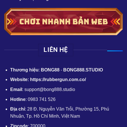
LIÊN HỆ
Thương hiệu
:
BONG88
-
BONG888.STUDIO
Website:
https://rubbergun.com.co/
Email
:
support@bong888.studio
Hotline
: 0983 741 526
Địa chỉ
: 28 Đ. Nguyễn Văn Trỗi, Phường 15, Phú
Nhuận, Tp. Hồ Chí Minh, Việt Nam
Zipcode
: 700000