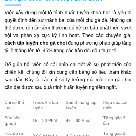
Việc xây dựng một lộ trình huấn luyện khoa học là yếu tố
quyết định đến sự thành bại của mỗi chú gà đá. Những cá
thể được rèn từ sớm thường có hệ cơ bắp phát triển vượt
trội và phản xạ cực kỳ linh hoạt. Theo các chuyên gia,
cách tập luyện cho gà chọi
đúng phương pháp giúp tăng
tỷ lệ thắng lên tới 45% trong các trận đối đầu thực tế.
Để giúp hội viên có cái nhìn chi tiết về sự phát triển của
chiến kê, chúng tôi xin cung cấp bảng số liệu tham khảo
sau đây. Đây là các chỉ số lý tưởng mà một con gà chọi
cần đạt được sau quá trình huấn luyện nghiêm ngặt.
Chỉ số thể
Trước khi tập
Sau 3 tháng tập
Hiệu quả cải
lực
luyện
luyện
thiện
Sức bền
Tăng gấp 3
15 – 20 Phút
45 – 60 Phút
(phút)
lần
Tốc độ ra
Tăng gấp 2
2 Cú đá/giây
4 Cú đá/giây