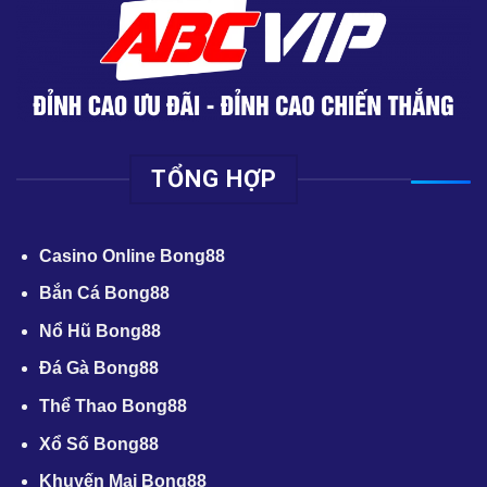
TỔNG HỢP
Casino Online Bong88
Bắn Cá Bong88
Nổ Hũ Bong88
Đá Gà Bong88
Thể Thao Bong88
Xổ Số Bong88
Khuyến Mại Bong88