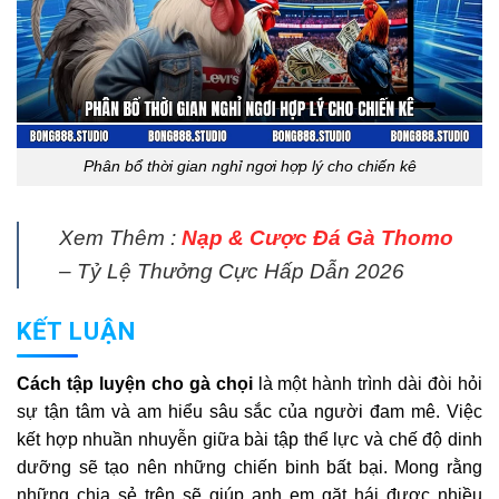
Phân bổ thời gian nghỉ ngơi hợp lý cho chiến kê
Xem Thêm :
Nạp & Cược Đá Gà Thomo
– Tỷ Lệ Thưởng Cực Hấp Dẫn 2026
KẾT LUẬN
Cách tập luyện cho gà chọi
là một hành trình dài đòi hỏi
sự tận tâm và am hiểu sâu sắc của người đam mê. Việc
kết hợp nhuần nhuyễn giữa bài tập thể lực và chế độ dinh
dưỡng sẽ tạo nên những chiến binh bất bại. Mong rằng
những chia sẻ trên sẽ giúp anh em gặt hái được nhiều