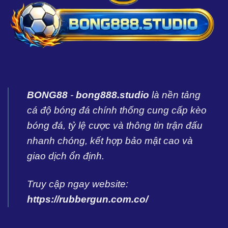
BONG88
-
bong888.studio
là nền tảng
cá độ bóng đá chính thống cung cấp kèo
bóng đá, tỷ lệ cược và thông tin trận đấu
nhanh chóng, kết hợp bảo mật cao và
giao dịch ổn định.
Truy cập ngay website:
https://rubbergun.com.co/