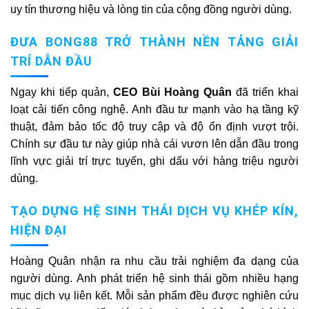
uy tín thương hiệu và lòng tin của cộng đồng người dùng.
ĐƯA BONG88 TRỞ THÀNH NỀN TẢNG GIẢI
TRÍ DẪN ĐẦU
Ngay khi tiếp quản,
CEO Bùi Hoàng Quân
đã triển khai
loạt cải tiến công nghệ. Anh đầu tư mạnh vào hạ tầng kỹ
thuật, đảm bảo tốc độ truy cập và độ ổn định vượt trội.
Chính sự đầu tư này giúp nhà cái vươn lên dẫn đầu trong
lĩnh vực giải trí trực tuyến, ghi dấu với hàng triệu người
dùng.
TẠO DỰNG HỆ SINH THÁI DỊCH VỤ KHÉP KÍN,
HIỆN ĐẠI
Hoàng Quân nhận ra nhu cầu trải nghiệm đa dạng của
người dùng. Anh phát triển hệ sinh thái gồm nhiều hạng
mục dịch vụ liên kết. Mỗi sản phẩm đều được nghiên cứu