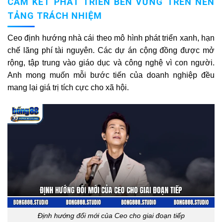
CAM KẾT PHÁT TRIỂN BỀN VỮNG TRÊN NỀN
TẢNG TRÁCH NHIỆM
Ceo định hướng nhà cái theo mô hình phát triển xanh, hạn
chế lãng phí tài nguyên. Các dự án cộng đồng được mở
rộng, tập trung vào giáo dục và công nghệ vì con người.
Anh mong muốn mỗi bước tiến của doanh nghiệp đều
mang lại giá trị tích cực cho xã hội.
Định hướng đổi mới của Ceo cho giai đoạn tiếp