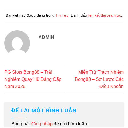
Bài viết này được đăng trong
Tin Tức
. Đánh dấu
liên kết thường trực
.
ADMIN
PG Slots Bong88 – Trải
Miễn Trừ Trách Nhiệm
Nghiệm Quay Hũ Đẳng Cấp
Bong88 – Sơ Lược Các
Năm 2026
Điều Khoản
ĐỂ LẠI MỘT BÌNH LUẬN
Bạn phải
đăng nhập
để gửi bình luận.