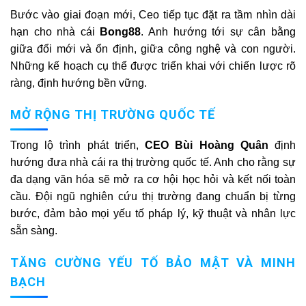
Bước vào giai đoạn mới, Ceo tiếp tục đặt ra tầm nhìn dài
hạn cho nhà cái
Bong88
. Anh hướng tới sự cân bằng
giữa đổi mới và ổn định, giữa công nghệ và con người.
Những kế hoạch cụ thể được triển khai với chiến lược rõ
ràng, định hướng bền vững.
MỞ RỘNG THỊ TRƯỜNG QUỐC TẾ
Trong lộ trình phát triển,
CEO Bùi Hoàng Quân
định
hướng đưa nhà cái ra thị trường quốc tế. Anh cho rằng sự
đa dạng văn hóa sẽ mở ra cơ hội học hỏi và kết nối toàn
cầu. Đội ngũ nghiên cứu thị trường đang chuẩn bị từng
bước, đảm bảo mọi yếu tố pháp lý, kỹ thuật và nhân lực
sẵn sàng.
TĂNG CƯỜNG YẾU TỐ BẢO MẬT VÀ MINH
BẠCH