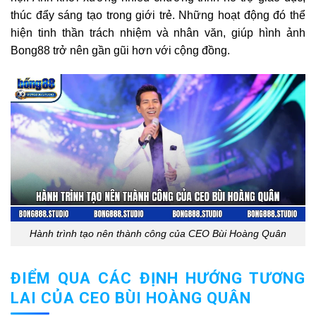
thúc đẩy sáng tạo trong giới trẻ. Những hoạt động đó thể
hiện tinh thần trách nhiệm và nhân văn, giúp hình ảnh
Bong88 trở nên gần gũi hơn với cộng đồng.
Hành trình tạo nên thành công của CEO Bùi Hoàng Quân
ĐIỂM QUA CÁC ĐỊNH HƯỚNG TƯƠNG
LAI CỦA CEO BÙI HOÀNG QUÂN