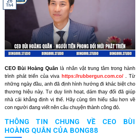
26
Th4
CEO Bùi Hoàng Quân
là nhân vật trung tâm trong hành
trình phát triển của viva
https://rubbergun.com.co/
. Từ
những ngày đầu, anh đã định hình hướng đi khác biệt cho
thương hiệu này. Tư duy linh hoạt, dám thay đổi đã giúp
nhà cái khẳng định vị thế. Hãy cùng tìm hiểu sâu hơn về
con người đang viết nên câu chuyện thành công đó.
THÔNG TIN CHUNG VỀ CEO BÙI
HOÀNG QUÂN CỦA BONG88