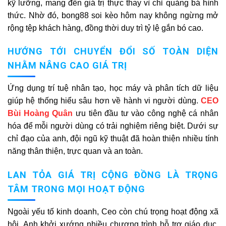
kỹ lưỡng, mang đến giá trị thực thay vì chỉ quảng bá hình
thức. Nhờ đó, bong88 soi kèo hôm nay không ngừng mở
rộng tệp khách hàng, đồng thời duy trì tỷ lệ gắn bó cao.
HƯỚNG TỚI CHUYỂN ĐỔI SỐ TOÀN DIỆN
NHẰM NÂNG CAO GIÁ TRỊ
Ứng dụng trí tuệ nhân tạo, học máy và phân tích dữ liệu
giúp hệ thống hiểu sâu hơn về hành vi người dùng.
CEO
Bùi Hoàng Quân
ưu tiên đầu tư vào công nghệ cá nhân
hóa để mỗi người dùng có trải nghiệm riêng biệt. Dưới sự
chỉ đạo của anh, đội ngũ kỹ thuật đã hoàn thiện nhiều tính
năng thân thiện, trực quan và an toàn.
LAN TỎA GIÁ TRỊ CỘNG ĐỒNG LÀ TRỌNG
TÂM TRONG MỌI HOẠT ĐỘNG
Ngoài yếu tố kinh doanh, Ceo còn chú trọng hoạt động xã
hội. Anh khởi xướng nhiều chương trình hỗ trợ giáo dục,