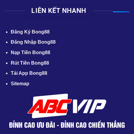
LIÊN KẾT NHANH
Đăng Ký Bong88
Đăng Nhập Bong88
Nạp Tiền Bong88
Rút Tiền Bong88
Tải App Bong88
Sitemap