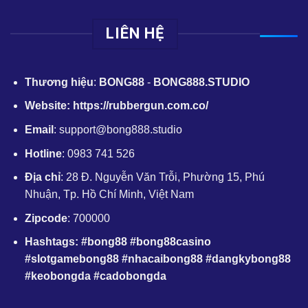
LIÊN HỆ
Thương hiệu
:
BONG88
-
BONG888.STUDIO
Website:
https://rubbergun.com.co/
Email
:
support@bong888.studio
Hotline
: 0983 741 526
Địa chỉ
: 28 Đ. Nguyễn Văn Trỗi, Phường 15, Phú
Nhuận, Tp. Hồ Chí Minh, Việt Nam
Zipcode
: 700000
Hashtags: #bong88 #bong88casino
#slotgamebong88 #nhacaibong88 #dangkybong88
#keobongda #cadobongda