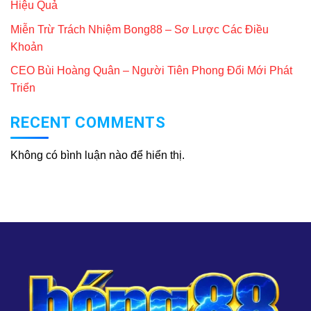
Hiệu Quả
Miễn Trừ Trách Nhiệm Bong88 – Sơ Lược Các Điều
Khoản
CEO Bùi Hoàng Quân – Người Tiên Phong Đổi Mới Phát
Triển
RECENT COMMENTS
Không có bình luận nào để hiển thị.