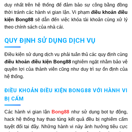
duy nhất trên hệ thống để đảm bảo sự công bằng đồng
thời tránh các hành vi gian lận. Vi phạm
điều khoản điều
kiện Bong88
sẽ dẫn đến việc khóa tài khoản cùng xử lý
theo chính sách của nhà cái.
QUY ĐỊNH SỬ DỤNG DỊCH VỤ
Điều kiện sử dụng dịch vụ phải tuân thủ các quy định cùng
điều khoản điều kiện Bong88
nghiêm ngặt nhằm bảo vệ
quyền lợi của thành viên cũng như duy trì sự ổn định của
hệ thống.
ĐIỀU KHOẢN ĐIỀU KIỆN BONG88 VỚI HÀNH VI
BỊ CẤM
Các hành vi gian lận
Bong88
như sử dụng bot tự động,
hack hệ thống hay thao túng kết quả đều bị nghiêm cấm
tuyệt đối tại đây. Những hành vi này ảnh hưởng tiêu cực