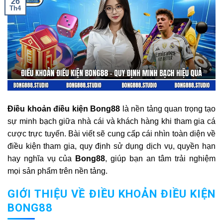
26
Th4
Điều khoản điều kiện Bong88
là nền tảng quan trọng tạo
sự minh bạch giữa nhà cái và khách hàng khi tham gia cá
cược trực tuyến. Bài viết sẽ cung cấp cái nhìn toàn diện về
điều kiện tham gia, quy định sử dụng dịch vụ, quyền hạn
hay nghĩa vụ của
Bong88
, giúp bạn an tâm trải nghiệm
mọi sản phẩm trên nền tảng.
GIỚI THIỆU VỀ ĐIỀU KHOẢN ĐIỀU KIỆN
BONG88