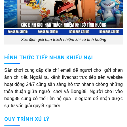
Xác định giới hạn trách nhiệm khi có tình huống
HÌNH THỨC TIẾP NHẬN KHIẾU NẠI
Sân chơi cung cấp địa chỉ email để người chơi gửi phản
ánh chi tiết. Ngoài ra, kênh livechat trực tiếp trên website
hoạt động 24/7 cũng sẵn sàng hỗ trợ nhanh chóng những
thỏa thuận giữa người chơi
và
Bong88. Người chơi vào
bong88 cũng có thể liên hệ qua Telegram để nhận được
sự tư vấn giải quyết kịp thời.
QUY TRÌNH XỬ LÝ