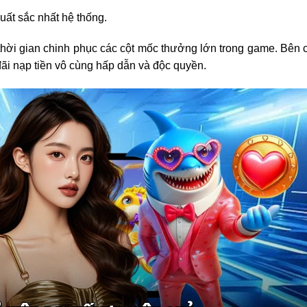
uất sắc nhất hệ thống.
 thời gian chinh phục các cột mốc thưởng lớn trong game. Bên 
i nạp tiền vô cùng hấp dẫn và độc quyền.