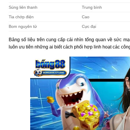
Súng liên thanh
Trung bình
Tia chớp điện
Cao
Bom nguyên tử
Cực đại
Bảng số liệu trên cung cấp cái nhìn tổng quan về sức mạn
luôn ưu tiên những ai biết cách phối hợp linh hoạt các côn