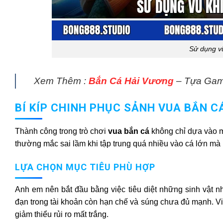
Sử dụng vũ
Xem Thêm :
Bắn Cá Hải Vương
– Tựa Gam
BÍ KÍP CHINH PHỤC SẢNH VUA BẮN C
Thành công trong trò chơi
vua bắn cá
không chỉ dựa vào m
thường mắc sai lầm khi tập trung quá nhiều vào cá lớn m
LỰA CHỌN MỤC TIÊU PHÙ HỢP
Anh em nên bắt đầu bằng việc tiêu diệt những sinh vật n
đạn trong tài khoản còn hạn chế và súng chưa đủ mạnh. Vi
giảm thiểu rủi ro mất trắng.