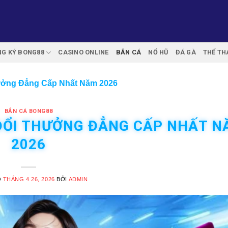
G KÝ BONG88
CASINO ONLINE
BẮN CÁ
NỔ HŨ
ĐÁ GÀ
THỂ TH
ưởng Đẳng Cấp Nhất Năm 2026
BẮN CÁ BONG88
 ĐỔI THƯỞNG ĐẲNG CẤP NHẤT 
2026
O
THÁNG 4 26, 2026
BỞI
ADMIN