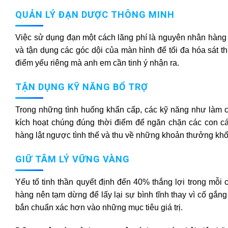
QUẢN LÝ ĐẠN DƯỢC THÔNG MINH
Việc sử dụng đạn một cách lãng phí là nguyên nhân hàng 
và tận dụng các góc dội của màn hình để tối đa hóa sát th
điểm yếu riêng mà anh em cần tinh ý nhận ra.
TẬN DỤNG KỸ NĂNG BỔ TRỢ
Trong những tình huống khẩn cấp, các kỹ năng như làm c
kích hoạt chúng đúng thời điểm để ngăn chặn các con cá
hàng lật ngược tình thế và thu về những khoản thưởng khổ
GIỮ TÂM LÝ VỮNG VÀNG
Yếu tố tinh thần quyết định đến 40% thắng lợi trong mỗi
hàng nên tạm dừng để lấy lại sự bình tĩnh thay vì cố gắn
bắn chuẩn xác hơn vào những mục tiêu giá trị.