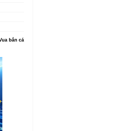
Vua bắn cá