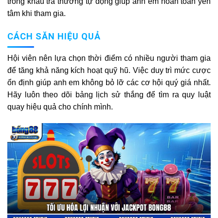
trong khâu trả thưởng tự động giúp anh em hoàn toàn yên
tâm khi tham gia.
CÁCH SĂN HIỆU QUẢ
Hội viên nên lựa chọn thời điểm có nhiều người tham gia
để tăng khả năng kích hoạt quỹ hũ. Việc duy trì mức cược
ổn định giúp anh em không bỏ lỡ các cơ hội quý giá nhất.
Hãy luôn theo dõi bảng lịch sử thắng để tìm ra quy luật
quay hiệu quả cho chính mình.