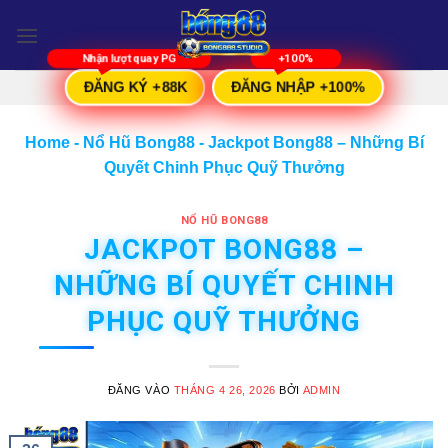
Bỏ
qua
nội
ĐĂNG NHẬP +100%
ĐĂNG KÝ +88K
dung
Home
-
Nổ Hũ Bong88
-
Jackpot Bong88 – Những Bí
Quyết Chinh Phục Quỹ Thưởng
NỔ HŨ BONG88
JACKPOT BONG88 –
NHỮNG BÍ QUYẾT CHINH
PHỤC QUỸ THƯỞNG
ĐĂNG VÀO
THÁNG 4 26, 2026
BỞI
ADMIN