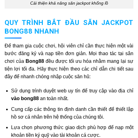
Cải thiện khả năng săn jackpot khổng lồ
QUY TRÌNH BẮT ĐẦU SĂN JACKPOT
BONG88 NHANH
Để tham gia cuộc chơi, hội viên chỉ cần thực hiện một vài
bước đăng ký và nạp tiền đơn giản. Mọi thao tác tại sân
chơi của
Bong88
đều được tối ưu hóa nhằm mang lại sự
tiện lợi tối đa. Hãy thực hiện theo các chỉ dẫn chi tiết sau
đây để nhanh chóng nhập cuộc săn hũ:
Sử dụng trình duyệt web uy tín để truy cập vào địa chỉ
vào bong88
an toàn nhất.
Cung cấp các thông tin định danh cần thiết để thiết lập
hồ sơ cá nhân trên hệ thống của chúng tôi.
Lựa chọn phương thức giao dịch phù hợp để nạp một
khoản tiền ký quỹ vào tài khoản cá cược.