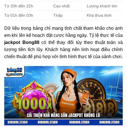
Từ 20h đến 22h
Cao nhất
Lượng khách lớn
Từ 01h đến 03h
Thấp
Khá thưa thớt
Dữ liệu trong bảng chỉ mang tính chất tham khảo cho anh
em khi lên kế hoạch đặt cược hằng ngày. Tỷ lệ thực tế của
jackpot Bong88
có thể thay đổi tùy theo thuật toán và
lượng tiền tích lũy. Khách hàng nên linh hoạt điều chỉnh
chiến thuật để phù hợp với tình hình thực tế của sảnh chơi.