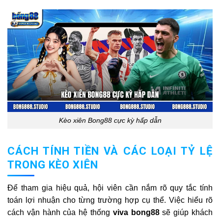
Kèo xiên Bong88 cực kỳ hấp dẫn
CÁCH TÍNH TIỀN VÀ CÁC LOẠI TỶ LỆ
TRONG KÈO XIÊN
Để tham gia hiệu quả, hội viên cần nắm rõ quy tắc tính
toán lợi nhuận cho từng trường hợp cụ thể. Việc hiểu rõ
cách vận hành của hệ thống
viva bong88
sẽ giúp khách