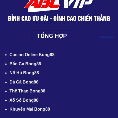
TỔNG HỢP
Casino Online Bong88
Bắn Cá Bong88
Nổ Hũ Bong88
Đá Gà Bong88
Thể Thao Bong88
Xổ Số Bong88
Khuyến Mại Bong88