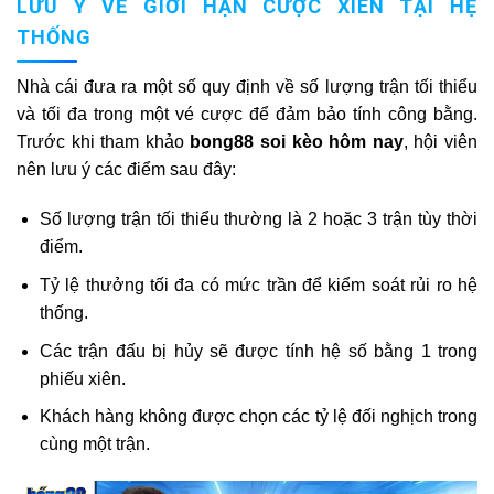
LƯU Ý VỀ GIỚI HẠN CƯỢC XIÊN TẠI HỆ
THỐNG
Nhà cái đưa ra một số quy định về số lượng trận tối thiểu
và tối đa trong một vé cược để đảm bảo tính công bằng.
Trước khi tham khảo
bong88 soi kèo hôm nay
, hội viên
nên lưu ý các điểm sau đây:
Số lượng trận tối thiểu thường là 2 hoặc 3 trận tùy thời
điểm.
Tỷ lệ thưởng tối đa có mức trần để kiểm soát rủi ro hệ
thống.
Các trận đấu bị hủy sẽ được tính hệ số bằng 1 trong
phiếu xiên.
Khách hàng không được chọn các tỷ lệ đối nghịch trong
cùng một trận.