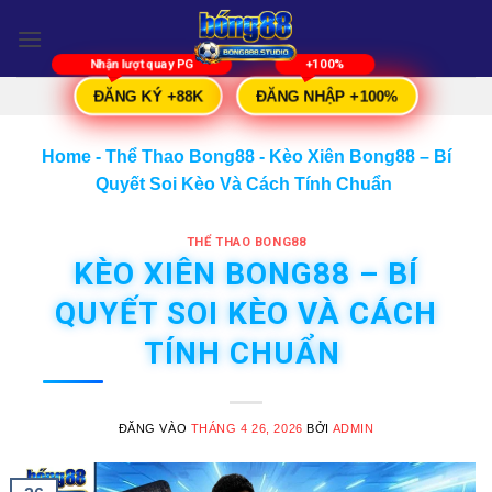
Bỏ
qua
nội
dung
ĐĂNG NHẬP +100%
ĐĂNG KÝ +88K
Home
-
Thể Thao Bong88
-
Kèo Xiên Bong88 – Bí
Quyết Soi Kèo Và Cách Tính Chuẩn
THỂ THAO BONG88
KÈO XIÊN BONG88 – BÍ
QUYẾT SOI KÈO VÀ CÁCH
TÍNH CHUẨN
ĐĂNG VÀO
THÁNG 4 26, 2026
BỞI
ADMIN