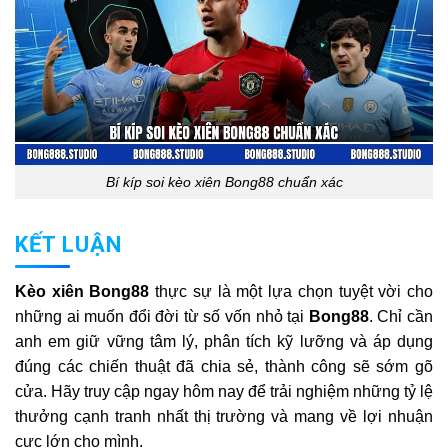
Bí kíp soi kèo xiên Bong88 chuẩn xác
KẾT LUẬN
Kèo xiên Bong88
thực sự là một lựa chọn tuyệt vời cho
những ai muốn đổi đời từ số vốn nhỏ tại
Bong88
. Chỉ cần
anh em giữ vững tâm lý, phân tích kỹ lưỡng và áp dụng
đúng các chiến thuật đã chia sẻ, thành công sẽ sớm gõ
cửa. Hãy truy cập ngay hôm nay để trải nghiệm những tỷ lệ
thưởng cạnh tranh nhất thị trường và mang về lợi nhuận
cực lớn cho mình.