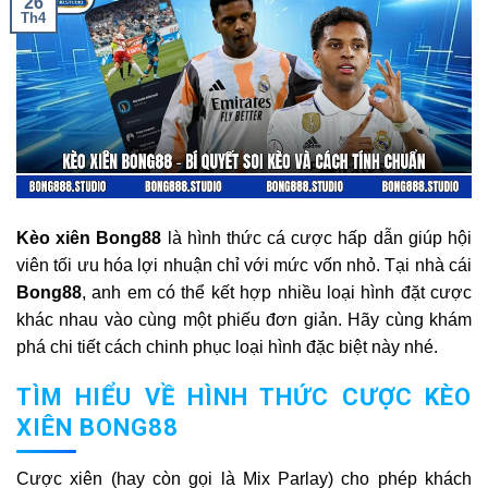
26
Th4
Kèo xiên Bong88
là hình thức cá cược hấp dẫn giúp hội
viên tối ưu hóa lợi nhuận chỉ với mức vốn nhỏ. Tại nhà cái
Bong88
, anh em có thể kết hợp nhiều loại hình đặt cược
khác nhau vào cùng một phiếu đơn giản. Hãy cùng khám
phá chi tiết cách chinh phục loại hình đặc biệt này nhé.
TÌM HIỂU VỀ HÌNH THỨC CƯỢC KÈO
XIÊN BONG88
Cược xiên (hay còn gọi là Mix Parlay) cho phép khách