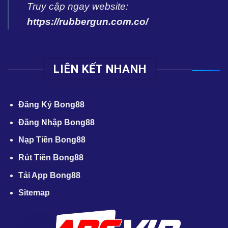
Truy cập ngay website:
https://rubbergun.com.co/
LIÊN KẾT NHANH
Đăng Ký Bong88
Đăng Nhập Bong88
Nạp Tiền Bong88
Rút Tiền Bong88
Tải App Bong88
Sitemap