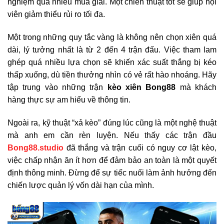
nghiệm qua nhiều mùa giải. Một chiến thuật tốt sẽ giúp hội
viên giảm thiểu rủi ro tối đa.
Một trong những quy tắc vàng là không nên chọn xiên quá
dài, lý tưởng nhất là từ 2 đến 4 trận đấu. Việc tham lam
ghép quá nhiều lựa chọn sẽ khiến xác suất thắng bị kéo
thấp xuống, dù tiền thưởng nhìn có vẻ rất hào nhoáng. Hãy
tập trung vào những trận
kèo xiên Bong88
mà khách
hàng thực sự am hiểu về thông tin.
Ngoài ra, kỹ thuật “xả kèo” đúng lúc cũng là một nghệ thuật
mà anh em cần rèn luyện. Nếu thấy các trận đầu
Bong88.studio
đã thắng và trận cuối có nguy cơ lật kèo,
việc chấp nhận ăn ít hơn để đảm bảo an toàn là một quyết
định thông minh. Đừng để sự tiếc nuối làm ảnh hưởng đến
chiến lược quản lý vốn dài hạn của mình.