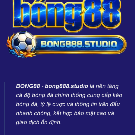
BONG88
-
bong888.studio
là nền tảng
cá độ bóng đá chính thống cung cấp kèo
bóng đá, tỷ lệ cược và thông tin trận đấu
nhanh chóng, kết hợp bảo mật cao và
giao dịch ổn định.