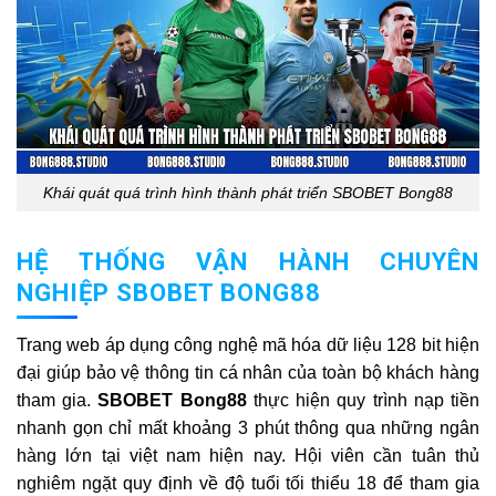
Khái quát quá trình hình thành phát triển SBOBET Bong88
HỆ THỐNG VẬN HÀNH CHUYÊN
NGHIỆP SBOBET BONG88
Trang web áp dụng công nghệ mã hóa dữ liệu 128 bit hiện
đại giúp bảo vệ thông tin cá nhân của toàn bộ khách hàng
tham gia.
SBOBET Bong88
thực hiện quy trình nạp tiền
nhanh gọn chỉ mất khoảng 3 phút thông qua những ngân
hàng lớn tại việt nam hiện nay. Hội viên cần tuân thủ
nghiêm ngặt quy định về độ tuổi tối thiểu 18 để tham gia