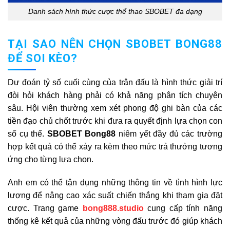
Danh sách hình thức cược thể thao SBOBET đa dạng
TẠI SAO NÊN CHỌN SBOBET BONG88
ĐỂ SOI KÈO?
Dự đoán tỷ số cuối cùng của trận đấu là hình thức giải trí
đòi hỏi khách hàng phải có khả năng phân tích chuyên
sâu. Hội viên thường xem xét phong độ ghi bàn của các
tiền đạo chủ chốt trước khi đưa ra quyết định lựa chọn con
số cụ thể.
SBOBET Bong88
niêm yết đầy đủ các trường
hợp kết quả có thể xảy ra kèm theo mức trả thưởng tương
ứng cho từng lựa chọn.
Anh em có thể tận dụng những thông tin về tình hình lực
lượng để nâng cao xác suất chiến thắng khi tham gia đặt
cược. Trang game
bong888.studio
cung cấp tính năng
thống kê kết quả của những vòng đấu trước đó giúp khách