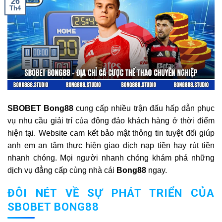
26
Th4
SBOBET Bong88
cung cấp nhiều trận đấu hấp dẫn phục
vụ nhu cầu giải trí của đông đảo khách hàng ở thời điểm
hiện tại. Website cam kết bảo mật thông tin tuyệt đối giúp
anh em an tâm thực hiện giao dịch nạp tiền hay rút tiền
nhanh chóng. Mọi người nhanh chóng khám phá những
dịch vụ đẳng cấp cùng nhà cái
Bong88
ngay.
ĐÔI NÉT VỀ SỰ PHÁT TRIỂN CỦA
SBOBET BONG88