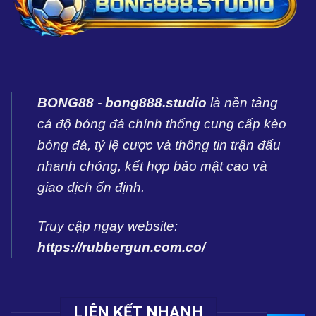
BONG88
-
bong888.studio
là nền tảng
cá độ bóng đá chính thống cung cấp kèo
bóng đá, tỷ lệ cược và thông tin trận đấu
nhanh chóng, kết hợp bảo mật cao và
giao dịch ổn định.
Truy cập ngay website:
https://rubbergun.com.co/
LIÊN KẾT NHANH