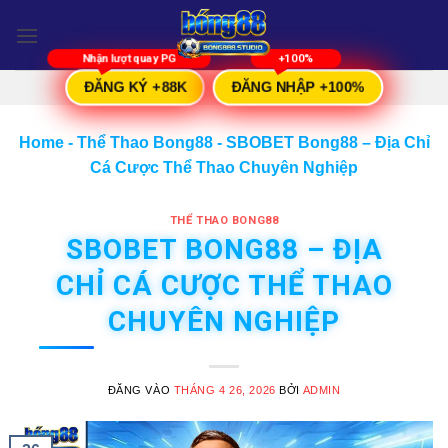
Bỏ
qua
nội
ĐĂNG NHẬP +100%
ĐĂNG KÝ +88K
dung
Home
-
Thể Thao Bong88
-
SBOBET Bong88 – Địa Chỉ
Cá Cược Thể Thao Chuyên Nghiệp
THỂ THAO BONG88
SBOBET BONG88 – ĐỊA
CHỈ CÁ CƯỢC THỂ THAO
CHUYÊN NGHIỆP
ĐĂNG VÀO
THÁNG 4 26, 2026
BỞI
ADMIN