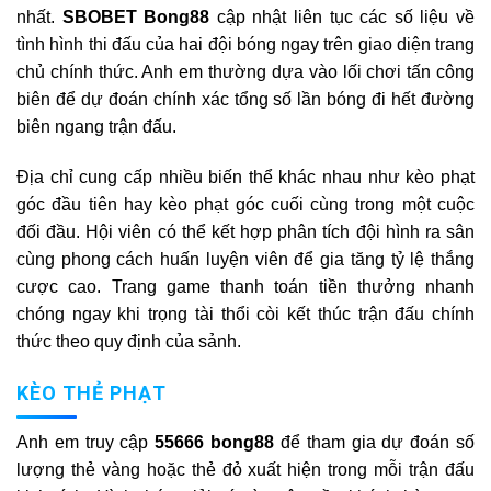
nhất.
SBOBET Bong88
cập nhật liên tục các số liệu về
tình hình thi đấu của hai đội bóng ngay trên giao diện trang
chủ chính thức. Anh em thường dựa vào lối chơi tấn công
biên để dự đoán chính xác tổng số lần bóng đi hết đường
biên ngang trận đấu.
Địa chỉ cung cấp nhiều biến thể khác nhau như kèo phạt
góc đầu tiên hay kèo phạt góc cuối cùng trong một cuộc
đối đầu. Hội viên có thể kết hợp phân tích đội hình ra sân
cùng phong cách huấn luyện viên để gia tăng tỷ lệ thắng
cược cao. Trang game thanh toán tiền thưởng nhanh
chóng ngay khi trọng tài thổi còi kết thúc trận đấu chính
thức theo quy định của sảnh.
KÈO THẺ PHẠT
Anh em truy cập
55666 bong88
để tham gia dự đoán số
lượng thẻ vàng hoặc thẻ đỏ xuất hiện trong mỗi trận đấu