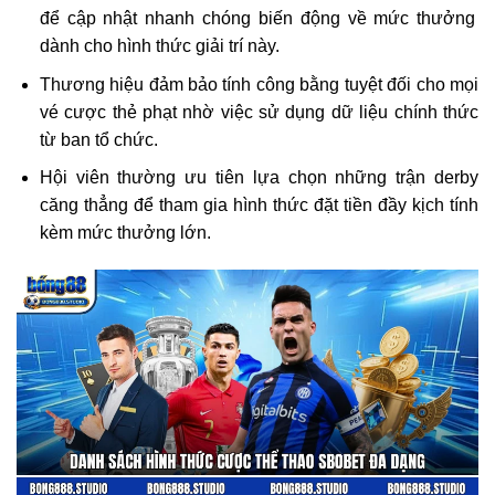
để cập nhật nhanh chóng biến động về mức thưởng
dành cho hình thức giải trí này.
Thương hiệu đảm bảo tính công bằng tuyệt đối cho mọi
vé cược thẻ phạt nhờ việc sử dụng dữ liệu chính thức
từ ban tổ chức.
Hội viên thường ưu tiên lựa chọn những trận derby
căng thẳng để tham gia hình thức đặt tiền đầy kịch tính
kèm mức thưởng lớn.