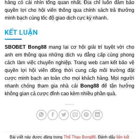
hàng có cái nhìn tổng quan nhất. Địa chỉ luôn đảm bảo
quyền lợi cho hội viên thông qua chính sách trả thưởng
minh bạch cùng tốc độ giao dịch cực kỳ nhanh.
KẾT LUẬN
SBOBET Bong88
mang lại cơ hội giải trí tuyệt vời cho
anh em thông qua những dịch vụ đẳng cấp cùng phong
cách làm việc chuyên nghiệp. Trang web cam kết bảo vệ
quyền lợi hội viên đồng thời cung cấp môi trường đặt
cược minh bạch an toàn cho mọi khách hàng. Mọi người
nhanh chóng tham gia nhà cái
Bong88
để tận hưởng
không gian cá cược đỉnh cao kèm nhiều phần quà.
Bài viết này được đăng trong
Thể Thao Bong88
. Đánh dấu
liên kết