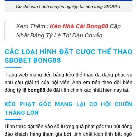
Cơ chế vận hành chuyên nghiệp tại nền tảng SBOBET
Xem Thêm :
Kèo Nhà Cái Bong88
Cập
Nhật Bảng Tỷ Lệ Thi Đấu Chuẩn
CÁC LOẠI HÌNH ĐẶT CƯỢC THỂ THAO
SBOBET BONG88
Trang web mang đến bảng kèo thể thao đa dạng phục vụ
nhu cầu giải trí của hội viên. Anh em nên theo dõi biến
động
tỷ lệ bong88
để đặt tiền chính xác nhất hiện nay tại.
KÈO PHẠT GÓC MANG LẠI CƠ HỘI CHIẾN
THẮNG LỚN
Hình thức đặt tiền vào số lượng quả phạt góc thu hút đông
đảo khách hàng tham gia bởi tính chất kịch tính bất ngờ