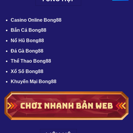
Casino Online Bong88
Bắn Cá Bong88
Nổ Hũ Bong88
Đá Gà Bong88
Thể Thao Bong88
Xổ Số Bong88
Khuyến Mại Bong88