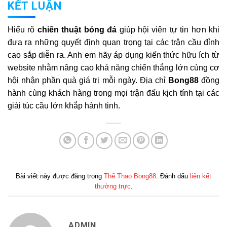
KẾT LUẬN
Hiểu rõ
chiến thuật bóng đá
giúp hội viên tự tin hơn khi
đưa ra những quyết định quan trọng tại các trận cầu đỉnh
cao sắp diễn ra. Anh em hãy áp dụng kiến thức hữu ích từ
website nhằm nâng cao khả năng chiến thắng lớn cùng cơ
hội nhận phần quà giá trị mỗi ngày. Địa chỉ
Bong88
đồng
hành cùng khách hàng trong mọi trận đấu kịch tính tại các
giải túc cầu lớn khắp hành tinh.
Bài viết này được đăng trong
Thể Thao Bong88
. Đánh dấu
liên kết
thường trực
.
ADMIN