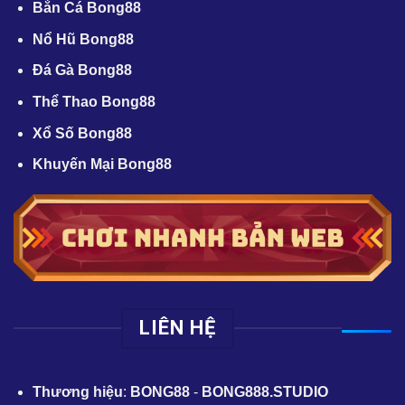
Bắn Cá Bong88
Nổ Hũ Bong88
Đá Gà Bong88
Thể Thao Bong88
Xổ Số Bong88
Khuyến Mại Bong88
LIÊN HỆ
Thương hiệu
:
BONG88
-
BONG888.STUDIO