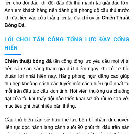
lớn cho đội đấu khi đối đầu đối thủ mạnh tại giải đấu lớn.
Anh em khách hàng nên đánh giá phong độ cầu thủ trước
khi đặt tiền vào cửa thắng lợi tại địa chỉ uy tín
Chiến Thuật
Bóng Đá
.
LỐI CHƠI TẤN CÔNG TỔNG LỰC ĐẦY CỐNG
HIẾN
Chiến thuật bóng đá
tấn công tổng lực yêu cầu mọi vị trí
trên sân sẵn sàng tham gia dứt điểm ngay khi có cơ hội
thuận lợi nhất hiện nay. Hàng phòng ngự dâng cao giúp
thu hẹp khoảng cách các tuyến một cách hiệu quả nhất tại
mỗi trận đấu túc cầu kịch tính. Hội viên thường ưa chuộng
đặt cửa tài khi thấy đội nào triển khai sơ đồ rủi ro cao với
mục tiêu ghi thật nhiều bàn thắng.
Cầu thủ biên cần sở hữu thể lực bền bỉ nhằm di chuyển
liên tục dọc hành lang cánh suốt 90 phút thi đấu trên sân