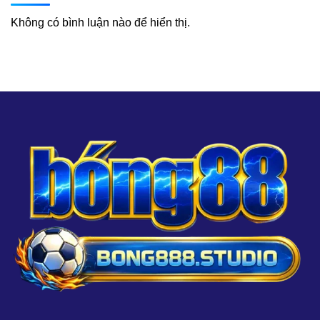
Không có bình luận nào để hiển thị.