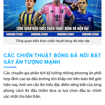
Tổng quan kiến thức chiến thuật bóng đá hiện đại
CÁC CHIẾN THUẬT BÓNG ĐÁ NỔI BẬT
GÂY ẤN TƯỢNG MẠNH
Các chuyên gia phân tích kỹ lưỡng những phương án phối
hợp đỉnh cao tại đấu trường lớn khắp nơi trên toàn thế giới
hiện nay. Anh em cần tìm hiểu đặc điểm riêng biệt của từng
phong cách thi đấu nhằm đưa ra lựa chọn đầu tư chính
xác nhất cho bản thân.