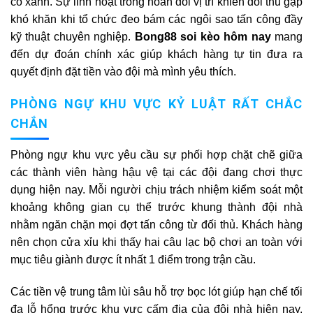
cỏ xanh. Sự linh hoạt trong hoán đổi vị trí khiến đối thủ gặp
khó khăn khi tổ chức đeo bám các ngôi sao tấn công đầy
kỹ thuật chuyên nghiệp.
Bong88 soi kèo hôm nay
mang
đến dự đoán chính xác giúp khách hàng tự tin đưa ra
quyết định đặt tiền vào đội mà mình yêu thích.
PHÒNG NGỰ KHU VỰC KỶ LUẬT RẤT CHẮC
CHẮN
Phòng ngự khu vực yêu cầu sự phối hợp chặt chẽ giữa
các thành viên hàng hậu vệ tại các đội đang chơi thực
dụng hiện nay. Mỗi người chịu trách nhiệm kiểm soát một
khoảng không gian cụ thể trước khung thành đội nhà
nhằm ngăn chặn mọi đợt tấn công từ đối thủ. Khách hàng
nên chọn cửa xỉu khi thấy hai câu lạc bộ chơi an toàn với
mục tiêu giành được ít nhất 1 điểm trong trận cầu.
Các tiền vệ trung tâm lùi sâu hỗ trợ bọc lót giúp hạn chế tối
đa lỗ hổng trước khu vực cấm địa của đội nhà hiện nay.