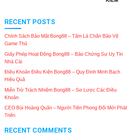
KIẾM
RECENT POSTS
Chính Sách Bảo Mật Bong88 – Tấm Lá Chắn Bảo Vệ
Game Thủ
Giấy Phép Hoạt Động Bong88 – Bảo Chứng Sự Uy Tín
Nhà Cái
Điều Khoản Điều Kiện Bong88 – Quy Định Minh Bạch
Hiệu Quả
Miễn Trừ Trách Nhiệm Bong88 – Sơ Lược Các Điều
Khoản
CEO Bùi Hoàng Quân – Người Tiên Phong Đổi Mới Phát
Triển
RECENT COMMENTS