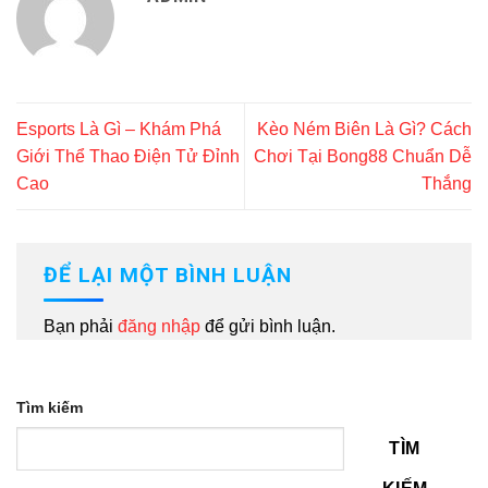
Esports Là Gì – Khám Phá
Kèo Ném Biên Là Gì? Cách
Giới Thể Thao Điện Tử Đỉnh
Chơi Tại Bong88 Chuẩn Dễ
Cao
Thắng
ĐỂ LẠI MỘT BÌNH LUẬN
Bạn phải
đăng nhập
để gửi bình luận.
Tìm kiếm
TÌM