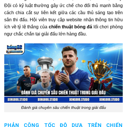
Đội có kỷ luật thường gây ức chế cho đối thủ mạnh bằng
cách chia cắt sự liên kết giữa các cầu thủ sáng tạo trên
sân thi đấu. Hội viên truy cập website nhận thông tin hữu
ích về tỷ lệ thắng của
chiến thuật bóng đá
lối chơi phòng
ngự chắc chắn tại giải đấu lớn hàng đầu.
Đánh giá chuyên sâu chiến thuật trong giải đấu
PHẢN CÔNG TỐC ĐỘ DỰA TRÊN CHIẾN