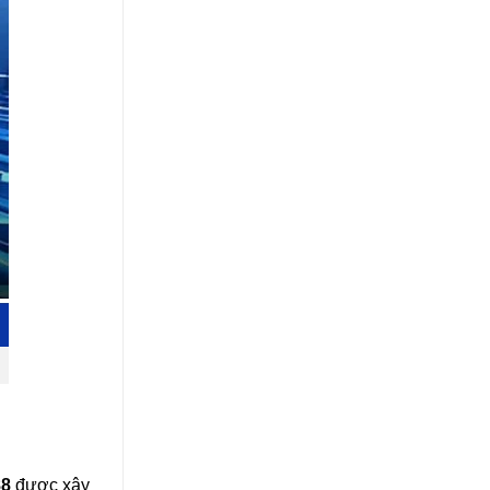
8
được xây