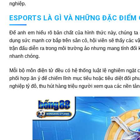
nghiệp.
ESPORTS LÀ GÌ VÀ NHỮNG ĐẶC ĐIỂM
Để anh em hiểu rõ bản chất của hình thức này, chúng ta
dụng sức mạnh cơ bắp trên sân cỏ, hội viên sẽ thấy các vậ
trận đấu diễn ra trong môi trường ảo nhưng mang tính đối
nhanh chóng.
Mỗi bộ môn điện tử đều có hệ thống luật lệ nghiêm ngặt c
phối hợp ăn ý để chiếm lĩnh mục tiêu hoặc tiêu diệt đối 
nghiệp tỷ đô, thu hút hàng triệu người xem qua các nền tả