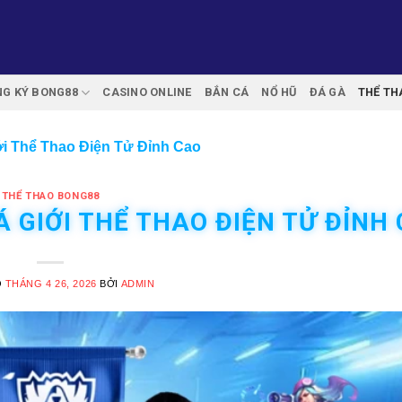
G KÝ BONG88
CASINO ONLINE
BẮN CÁ
NỔ HŨ
ĐÁ GÀ
THỂ TH
ới Thể Thao Điện Tử Đỉnh Cao
THỂ THAO BONG88
 GIỚI THỂ THAO ĐIỆN TỬ ĐỈNH
O
THÁNG 4 26, 2026
BỞI
ADMIN