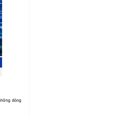
 những dòng