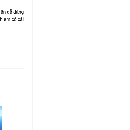
viên dễ dàng
nh em có cái