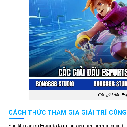
Các giải đấu Es
CÁCH THỨC THAM GIA GIẢI TRÍ CÙN
Sau khi nắm rõ
Esports là gì
, người chơi thường muốn biế