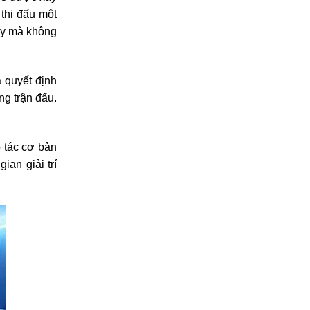
 thi đấu một
gay mà không
a quyết định
ng trận đấu.
o tác cơ bản
an giải trí