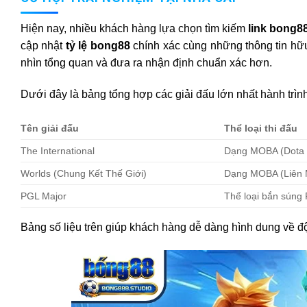
Hiện nay, nhiều khách hàng lựa chọn tìm kiếm
link bong8
cập nhật
tỷ lệ bong88
chính xác cùng những thông tin hữ
nhìn tổng quan và đưa ra nhận định chuẩn xác hơn.
Dưới đây là bảng tổng hợp các giải đấu lớn nhất hành trìn
Tên giải đấu
Thể loại thi đấu
The International
Dạng MOBA (Dota 
Worlds (Chung Kết Thế Giới)
Dạng MOBA (Liên 
PGL Major
Thể loại bắn súng
Bảng số liệu trên giúp khách hàng dễ dàng hình dung về 