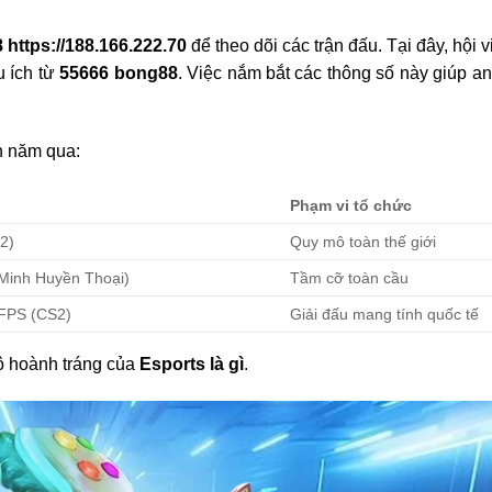
8
https://188.166.222.70
để theo dõi các trận đấu. Tại đây, hội 
u ích từ
55666 bong88
. Việc nắm bắt các thông số này giúp a
h năm qua:
Phạm vi tổ chức
2)
Quy mô toàn thế giới
Minh Huyền Thoại)
Tầm cỡ toàn cầu
 FPS (CS2)
Giải đấu mang tính quốc tế
độ hoành tráng của
Esports là gì
.