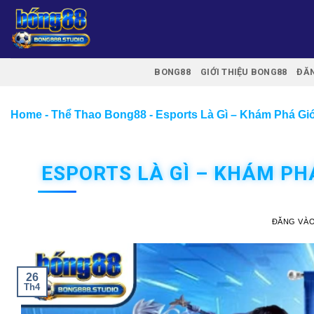
Bỏ
qua
nội
dung
BONG88
GIỚI THIỆU BONG88
ĐĂN
Home
-
Thể Thao Bong88
-
Esports Là Gì – Khám Phá Gi
ESPORTS LÀ GÌ – KHÁM PHÁ
ĐĂNG VÀ
26
Th4