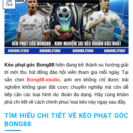
26
Th4
Kèo phạt góc Bong88
hiện đang trở thành xu hướng giải
trí mới thu hút đông đảo hội viên tham gia mỗi ngày. Tại
sân chơi
Bong88.studio
, anh em không chỉ được trải
nghiệm không gian đặt cược chuyên nghiệp mà còn dễ
tiếp cận các loại hình dự đoán đa dạng. Hãy cùng khám
phá chi tiết về cách chinh phục loại kèo này ngay sau đây.
TÌM HIỂU CHI TIẾT VỀ KÈO PHẠT GÓC
BONG88