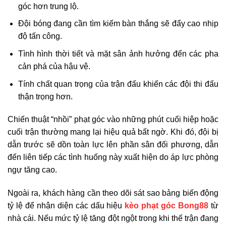
góc hơn trung lộ.
Đội bóng đang cần tìm kiếm bàn thắng sẽ đẩy cao nhịp
độ tấn công.
Tình hình thời tiết và mặt sân ảnh hưởng đến các pha
cản phá của hậu vệ.
Tính chất quan trọng của trận đấu khiến các đội thi đấu
thận trọng hơn.
Chiến thuật “nhồi” phạt góc vào những phút cuối hiệp hoặc
cuối trận thường mang lại hiệu quả bất ngờ. Khi đó, đội bị
dẫn trước sẽ dồn toàn lực lên phần sân đối phương, dẫn
đến liên tiếp các tình huống này xuất hiện do áp lực phòng
ngự tăng cao.
Ngoài ra, khách hàng cần theo dõi sát sao bảng biến động
tỷ lệ để nhận diện các dấu hiệu
kèo phạt góc Bong88
từ
nhà cái. Nếu mức tỷ lệ tăng đột ngột trong khi thế trận đang