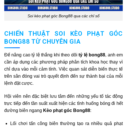
Soi kèo phạt góc Bong88 qua các chỉ số
CHIẾN THUẬT SOI KÈO PHẠT GÓC
BONG88 TỪ CHUYÊN GIA
Để nâng cao tỷ lệ thắng khi theo dõi
tỷ lệ bong88
, anh em
cần áp dụng các phương pháp phân tích khoa học thay vì
chỉ dựa vào mỗi cảm tính. Việc quan sát diễn biến thực tế
trên sân đóng vai trò quyết định đến sự thành bại của mỗi
lệnh đặt cược.
Hội viên nên đặc biệt lưu tâm đến những yếu tố tác động
trực tiếp đến tần suất xuất hiện các tình huống bóng đi hết
đường biên ngang
Kèo phạt góc Bong88
:
Lối chơi tấn công biên thường tạo ra nhiều quả phạt