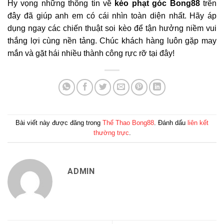
Hy vọng những thông tin về
kèo phạt góc Bong88
trên
đây đã giúp anh em có cái nhìn toàn diện nhất. Hãy áp
dụng ngay các chiến thuật soi kèo để tận hưởng niềm vui
thắng lợi cùng nền tảng. Chúc khách hàng luôn gặp may
mắn và gặt hái nhiều thành công rực rỡ tại đây!
Bài viết này được đăng trong
Thể Thao Bong88
. Đánh dấu
liên kết
thường trực
.
ADMIN