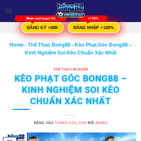
Bỏ
qua
nội
dung
ĐĂNG NHẬP +100%
ĐĂNG KÝ +88K
Home
-
Thể Thao Bong88
-
Kèo Phạt Góc Bong88 –
Kinh Nghiệm Soi Kèo Chuẩn Xác Nhất
THỂ THAO BONG88
KÈO PHẠT GÓC BONG88 –
KINH NGHIỆM SOI KÈO
CHUẨN XÁC NHẤT
ĐĂNG VÀO
THÁNG 4 26, 2026
BỞI
ADMIN