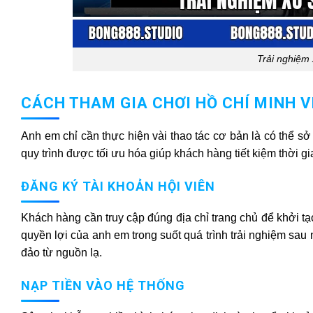
Trải nghiệm
CÁCH THAM GIA CHƠI HỒ CHÍ MINH V
Anh em chỉ cần thực hiện vài thao tác cơ bản là có thể
quy trình được tối ưu hóa giúp khách hàng tiết kiệm thời g
ĐĂNG KÝ TÀI KHOẢN HỘI VIÊN
Khách hàng cần truy cập đúng địa chỉ trang chủ để khởi tạo
quyền lợi của anh em trong suốt quá trình trải nghiệm sau
đảo từ nguồn lạ.
NẠP TIỀN VÀO HỆ THỐNG