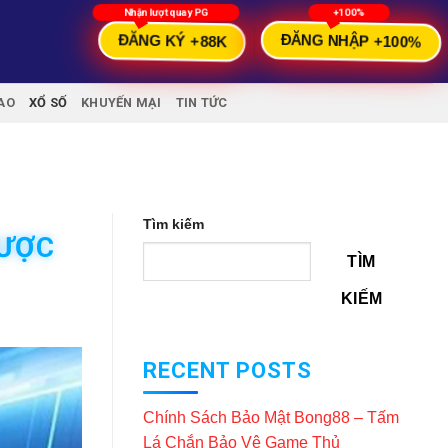
ĐĂNG NHẬP +100%
ĐĂNG KÝ +88K
AO
XỔ SỐ
KHUYẾN MẠI
TIN TỨC
Tìm kiếm
CƯỢC
TÌM
KIẾM
RECENT POSTS
Chính Sách Bảo Mật Bong88 – Tấm
Lá Chắn Bảo Vệ Game Thủ