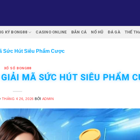
G KÝ BONG88
CASINO ONLINE
BẮN CÁ
NỔ HŨ
ĐÁ GÀ
THỂ TH
Mã Sức Hút Siêu Phẩm Cược
XỔ SỐ BONG88
 GIẢI MÃ SỨC HÚT SIÊU PHẨM 
O
THÁNG 4 26, 2026
BỞI
ADMIN