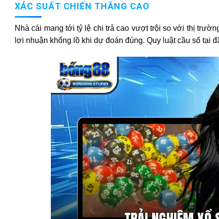
XÁC SUẤT CHIẾN THẮNG CAO
Nhà cái mang tới tỷ lệ chi trả cao vượt trội so với thị trư
lợi nhuận khổng lồ khi dự đoán đúng. Quy luật cầu số tại đ