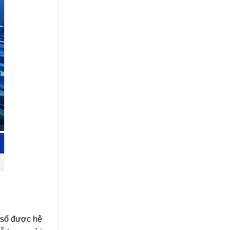
 số được hệ