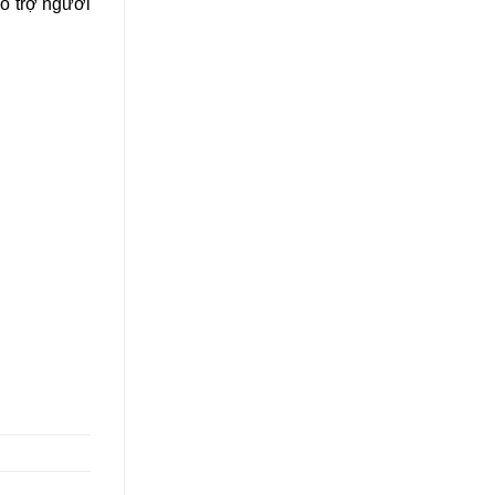
hỗ trợ người