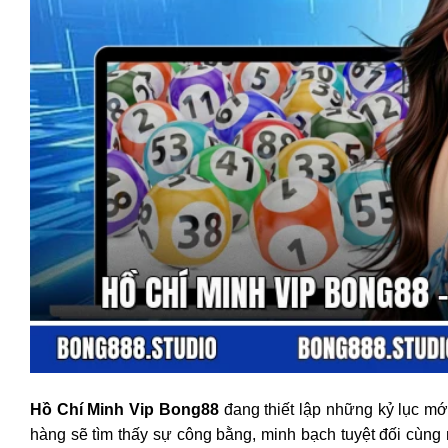
Hồ Chí Minh Vip Bong88
đang thiết lập những kỷ lục mớ
hàng sẽ tìm thấy sự công bằng, minh bạch tuyệt đối cùng 