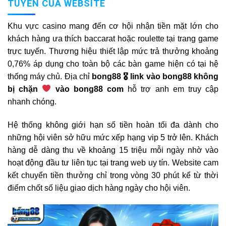
TUYẾN CỦA WEBSITE
Khu vực casino mang đến cơ hội nhận tiền mặt lớn cho
khách hàng ưa thích baccarat hoặc roulette tại trang game
trực tuyến. Thương hiệu thiết lập mức trả thưởng khoảng
0,76% áp dụng cho toàn bộ các bàn game hiện có tại hệ
thống máy chủ. Địa chỉ
bong88 🎖 link vào bong88 không
bị chặn
vào bong88 com
hỗ trợ anh em truy cập
nhanh chóng.
Hệ thống không giới hạn số tiền hoàn tối đa dành cho
những hội viên sở hữu mức xếp hạng vip 5 trở lên. Khách
hàng dễ dàng thu về khoảng 15 triệu mỗi ngày nhờ vào
hoạt động đầu tư liên tục tại trang web uy tín. Website cam
kết chuyển tiền thưởng chỉ trong vòng 30 phút kể từ thời
điểm chốt số liệu giao dịch hàng ngày cho hội viên.