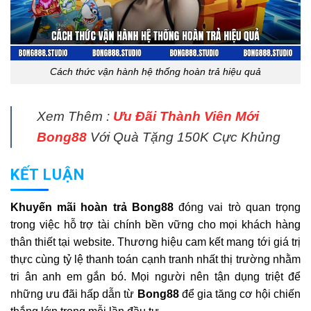
Cách thức vận hành hệ thống hoàn trả hiệu quả
Xem Thêm :
Ưu Đãi Thành Viên Mới
Bong88
Với Quà Tặng 150K Cực Khủng
KẾT LUẬN
Khuyến mãi hoàn trả Bong88
đóng vai trò quan trọng
trong việc hỗ trợ tài chính bền vững cho mọi khách hàng
thân thiết tại website. Thương hiệu cam kết mang tới giá trị
thực cùng tỷ lệ thanh toán cạnh tranh nhất thị trường nhằm
tri ân anh em gắn bó. Mọi người nên tận dụng triệt để
những ưu đãi hấp dẫn từ
Bong88
để gia tăng cơ hội chiến