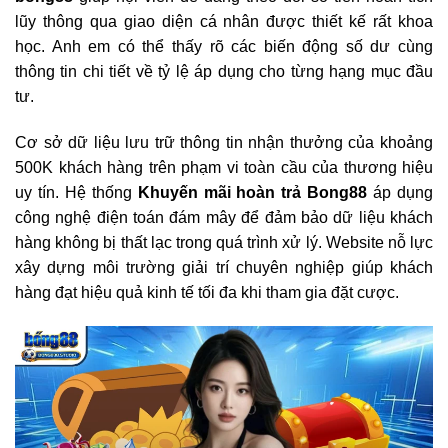
lũy thông qua giao diện cá nhân được thiết kế rất khoa
học. Anh em có thể thấy rõ các biến động số dư cùng
thông tin chi tiết về tỷ lệ áp dụng cho từng hạng mục đầu
tư.
Cơ sở dữ liệu lưu trữ thông tin nhận thưởng của khoảng
500K khách hàng trên phạm vi toàn cầu của thương hiệu
uy tín. Hệ thống
Khuyến mãi hoàn trả Bong88
áp dụng
công nghệ điện toán đám mây để đảm bảo dữ liệu khách
hàng không bị thất lạc trong quá trình xử lý. Website nỗ lực
xây dựng môi trường giải trí chuyên nghiệp giúp khách
hàng đạt hiệu quả kinh tế tối đa khi tham gia đặt cược.