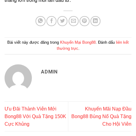
thắng lớn trong mỗi lần đầu tư.
Bài viết này được đăng trong
Khuyến Mại Bong88
. Đánh dấu
liên kết
thường trực
.
ADMIN
Ưu Đãi Thành Viên Mới
Khuyến Mãi Nạp Đầu
Bong88 Với Quà Tặng 150K
Bong88 Bùng Nổ Quà Tặng
Cực Khủng
Cho Hội Viên