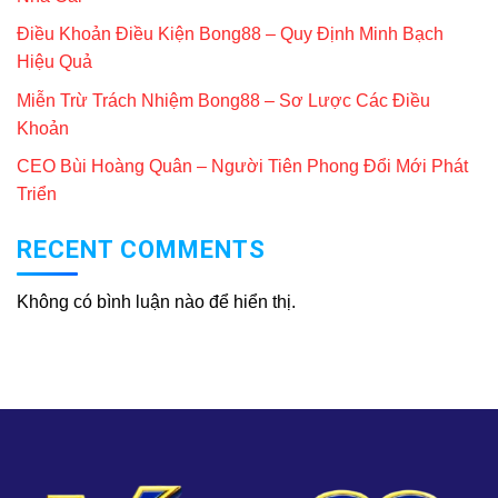
Điều Khoản Điều Kiện Bong88 – Quy Định Minh Bạch
Hiệu Quả
Miễn Trừ Trách Nhiệm Bong88 – Sơ Lược Các Điều
Khoản
CEO Bùi Hoàng Quân – Người Tiên Phong Đổi Mới Phát
Triển
RECENT COMMENTS
Không có bình luận nào để hiển thị.