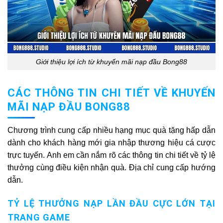
Giới thiệu lợi ích từ khuyến mãi nạp đầu Bong88
CÁC THÔNG TIN CHI TIẾT VỀ KHUYẾN
MÃI NẠP ĐẦU BONG88
Chương trình cung cấp nhiều hạng mục quà tặng hấp dẫn
dành cho khách hàng mới gia nhập thương hiệu cá cược
trực tuyến. Anh em cần nắm rõ các thông tin chi tiết về tỷ lệ
thưởng cùng điều kiện nhận quà. Địa chỉ cung cấp hướng
dẫn.
TỶ LỆ THƯỞNG NẠP LẦN ĐẦU CỰC LỚN TẠI
TRANG GAME