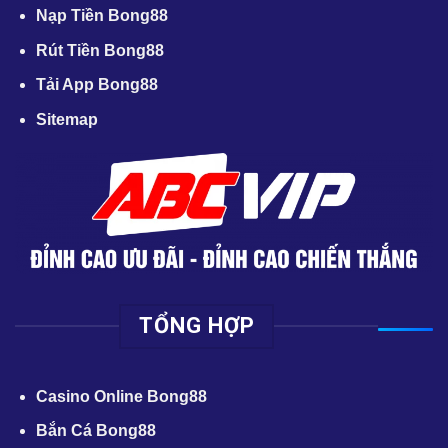
Nạp Tiền Bong88
Rút Tiền Bong88
Tải App Bong88
Sitemap
TỔNG HỢP
Casino Online Bong88
Bắn Cá Bong88