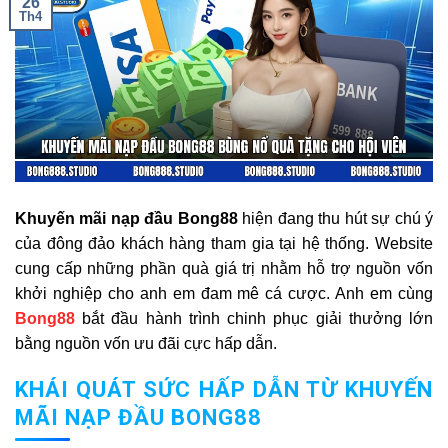
26
Th4
Khuyến mãi nạp đầu Bong88
hiện đang thu hút sự chú ý
của đông đảo khách hàng tham gia tại hệ thống. Website
cung cấp những phần quà giá trị nhằm hỗ trợ nguồn vốn
khởi nghiệp cho anh em đam mê cá cược. Anh em cùng
Bong88
bắt đầu hành trình chinh phục giải thưởng lớn
bằng nguồn vốn ưu đãi cực hấp dẫn.
KHÁI QUÁT SỨC HẤP DẪN TỪ KHUYẾN
MÃI NẠP ĐẦU BONG88