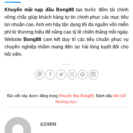
Khuyến mãi nạp đầu Bong88
tạo bước đệm tài chính
vững chắc giúp khách hàng tự tin chinh phục các mục tiêu
lợi nhuận cao. Anh em hãy tận dụng tối đa nguồn vốn miễn
phí từ thương hiệu để nâng cao tỷ lệ chiến thắng mỗi ngày.
Website
Bong88
cam kết duy trì các tiêu chuẩn phục vụ
chuyên nghiệp nhằm mang đến sự hài lòng tuyệt đối cho
hội viên.
Bài viết này được đăng trong
Khuyến Mại Bong88
. Đánh dấu
liên kết
thường trực
.
ADMIN