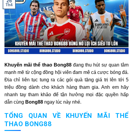
26
Th4
Khuyến mãi thể thao Bong88
đang thu hút sự quan tâm
mạnh mẽ từ cộng đồng hội viên đam mê cá cược bóng đá.
Địa chỉ liên tục tung ra các gói quà tặng giá trị lên tới 5
triệu đồng dành cho khách hàng tham gia. Anh em hãy
nhanh tay tham khảo để tận hưởng mọi đặc quyền hấp
dẫn cùng
Bong88
ngay lúc này nhé.
TỔNG QUAN VỀ KHUYẾN MÃI THỂ
THAO BONG88