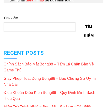
Bạn phải
đăng nhập
để gửi bình luận.
Tìm kiếm
TÌM
KIẾM
RECENT POSTS
Chính Sách Bảo Mật Bong88 – Tấm Lá Chắn Bảo Vệ
Game Thủ
Giấy Phép Hoạt Động Bong88 – Bảo Chứng Sự Uy Tín
Nhà Cái
Điều Khoản Điều Kiện Bong88 – Quy Định Minh Bạch
Hiệu Quả
Miễn Trừ Trách Nhiệm Bong88 – Sơ Lược Các Điều