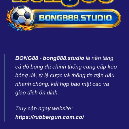
BONG88
-
bong888.studio
là nền tảng
cá độ bóng đá chính thống cung cấp kèo
bóng đá, tỷ lệ cược và thông tin trận đấu
nhanh chóng, kết hợp bảo mật cao và
giao dịch ổn định.
Truy cập ngay website:
https://rubbergun.com.co/