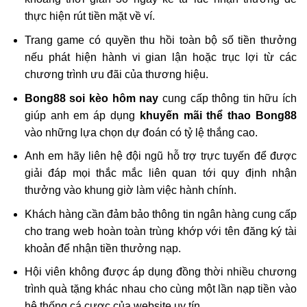
thực hiện rút tiền mặt về ví.
Trang game có quyền thu hồi toàn bộ số tiền thưởng
nếu phát hiện hành vi gian lận hoặc trục lợi từ các
chương trình ưu đãi của thương hiệu.
Bong88 soi kèo hôm nay
cung cấp thông tin hữu ích
giúp anh em áp dụng
khuyến mãi thể thao Bong88
vào những lựa chọn dự đoán có tỷ lệ thắng cao.
Anh em hãy liên hệ đội ngũ hỗ trợ trực tuyến để được
giải đáp mọi thắc mắc liên quan tới quy định nhận
thưởng vào khung giờ làm việc hành chính.
Khách hàng cần đảm bảo thông tin ngân hàng cung cấp
cho trang web hoàn toàn trùng khớp với tên đăng ký tài
khoản để nhận tiền thưởng nạp.
Hội viên không được áp dụng đồng thời nhiều chương
trình quà tặng khác nhau cho cùng một lần nạp tiền vào
hệ thống cá cược của website uy tín.