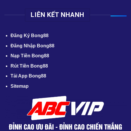
LIÊN KẾT NHANH
Đăng Ký Bong88
Đăng Nhập Bong88
Nạp Tiền Bong88
Rút Tiền Bong88
Tải App Bong88
Sitemap