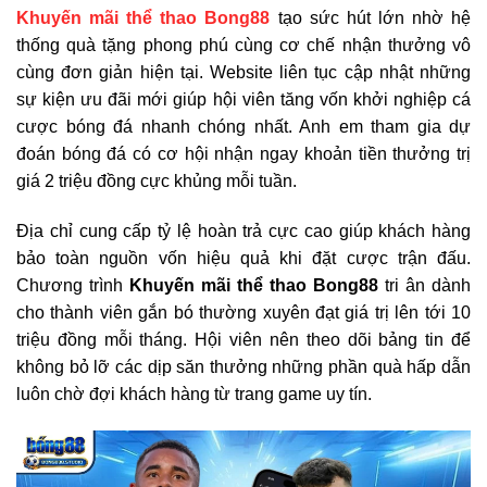
Khuyến mãi thể thao Bong88
tạo sức hút lớn nhờ hệ
thống quà tặng phong phú cùng cơ chế nhận thưởng vô
cùng đơn giản hiện tại. Website liên tục cập nhật những
sự kiện ưu đãi mới giúp hội viên tăng vốn khởi nghiệp cá
cược bóng đá nhanh chóng nhất. Anh em tham gia dự
đoán bóng đá có cơ hội nhận ngay khoản tiền thưởng trị
giá 2 triệu đồng cực khủng mỗi tuần.
Địa chỉ cung cấp tỷ lệ hoàn trả cực cao giúp khách hàng
bảo toàn nguồn vốn hiệu quả khi đặt cược trận đấu.
Chương trình
Khuyến mãi thể thao Bong88
tri ân dành
cho thành viên gắn bó thường xuyên đạt giá trị lên tới 10
triệu đồng mỗi tháng. Hội viên nên theo dõi bảng tin để
không bỏ lỡ các dịp săn thưởng những phần quà hấp dẫn
luôn chờ đợi khách hàng từ trang game uy tín.