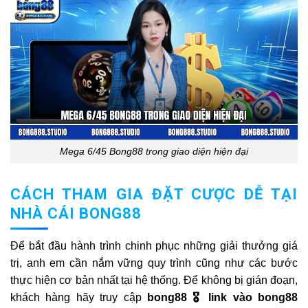
Mega 6/45 Bong88 trong giao diện hiện đại
CÁCH THAM GIA ĐẶT CƯỢC DỄ TẠI
NHÀ CÁI BONG88
Để bắt đầu hành trình chinh phục những giải thưởng giá
trị, anh em cần nắm vững quy trình cũng như các bước
thực hiện cơ bản nhất tại hệ thống. Để không bị gián đoạn,
khách hàng hãy truy cập
bong88 🎖 link vào bong88