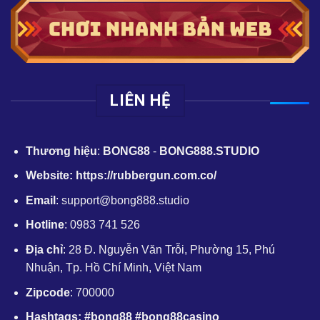
LIÊN HỆ
Thương hiệu
:
BONG88
-
BONG888.STUDIO
Website:
https://rubbergun.com.co/
Email
:
support@bong888.studio
Hotline
: 0983 741 526
Địa chỉ
: 28 Đ. Nguyễn Văn Trỗi, Phường 15, Phú
Nhuận, Tp. Hồ Chí Minh, Việt Nam
Zipcode
: 700000
Hashtags: #bong88 #bong88casino