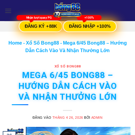
Bỏ
qua
nội
ĐĂNG NHẬP +100%
ĐĂNG KÝ +88K
dung
Home
-
Xổ Số Bong88
-
Mega 6/45 Bong88 – Hướng
Dẫn Cách Vào Và Nhận Thưởng Lớn
XỔ SỐ BONG88
MEGA 6/45 BONG88 –
HƯỚNG DẪN CÁCH VÀO
VÀ NHẬN THƯỞNG LỚN
ĐĂNG VÀO
THÁNG 4 26, 2026
BỞI
ADMIN