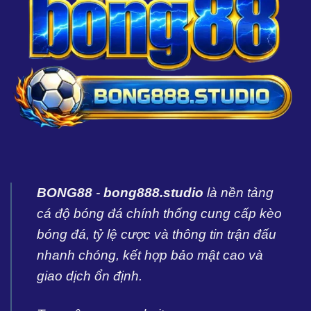
BONG88
-
bong888.studio
là nền tảng
cá độ bóng đá chính thống cung cấp kèo
bóng đá, tỷ lệ cược và thông tin trận đấu
nhanh chóng, kết hợp bảo mật cao và
giao dịch ổn định.