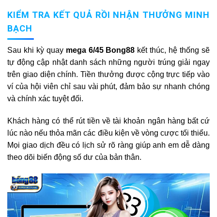
KIỂM TRA KẾT QUẢ RỒI NHẬN THƯỞNG MINH
BẠCH
Sau khi kỳ quay
mega 6/45 Bong88
kết thúc, hệ thống sẽ
tự động cập nhật danh sách những người trúng giải ngay
trên giao diện chính. Tiền thưởng được cộng trực tiếp vào
ví của hội viên chỉ sau vài phút, đảm bảo sự nhanh chóng
và chính xác tuyệt đối.
Khách hàng có thể rút tiền về tài khoản ngân hàng bất cứ
lúc nào nếu thỏa mãn các điều kiện về vòng cược tối thiểu.
Mọi giao dịch đều có lịch sử rõ ràng giúp anh em dễ dàng
theo dõi biến động số dư của bản thân.