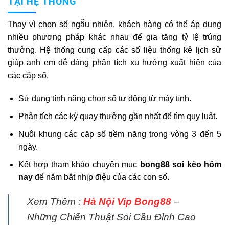
TẠI HỆ THỐNG
Thay vì chọn số ngẫu nhiên, khách hàng có thể áp dụng
nhiều phương pháp khác nhau để gia tăng tỷ lệ trúng
thưởng. Hệ thống cung cấp các số liệu thống kê lịch sử
giúp anh em dễ dàng phân tích xu hướng xuất hiện của
các cặp số.
Sử dụng tính năng chọn số tự động từ máy tính.
Phân tích các kỳ quay thưởng gần nhất để tìm quy luật.
Nuôi khung các cặp số tiềm năng trong vòng 3 đến 5
ngày.
Kết hợp tham khảo chuyên mục
bong88 soi kèo hôm
nay
để nắm bắt nhịp điệu của các con số.
Xem Thêm :
Hà Nội Vip Bong88
–
Những Chiến Thuật Soi Cầu Đỉnh Cao