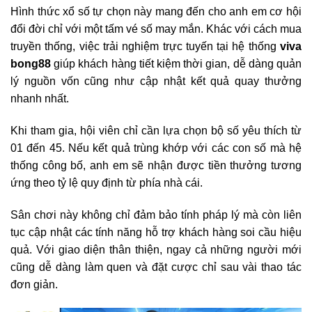
Hình thức xổ số tự chọn này mang đến cho anh em cơ hội
đổi đời chỉ với một tấm vé số may mắn. Khác với cách mua
truyền thống, việc trải nghiệm trực tuyến tại hệ thống
viva
bong88
giúp khách hàng tiết kiệm thời gian, dễ dàng quản
lý nguồn vốn cũng như cập nhật kết quả quay thưởng
nhanh nhất.
Khi tham gia, hội viên chỉ cần lựa chọn bộ số yêu thích từ
01 đến 45. Nếu kết quả trùng khớp với các con số mà hệ
thống công bố, anh em sẽ nhận được tiền thưởng tương
ứng theo tỷ lệ quy định từ phía nhà cái.
Sân chơi này không chỉ đảm bảo tính pháp lý mà còn liên
tục cập nhật các tính năng hỗ trợ khách hàng soi cầu hiệu
quả. Với giao diện thân thiện, ngay cả những người mới
cũng dễ dàng làm quen và đặt cược chỉ sau vài thao tác
đơn giản.