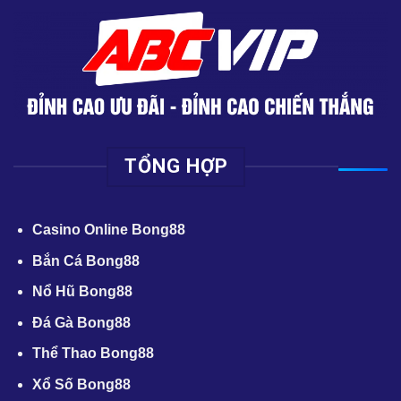
TỔNG HỢP
Casino Online Bong88
Bắn Cá Bong88
Nổ Hũ Bong88
Đá Gà Bong88
Thể Thao Bong88
Xổ Số Bong88