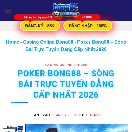
Bỏ
qua
nội
dung
ĐĂNG NHẬP +100%
ĐĂNG KÝ +88K
Home
-
Casino Online Bong88
-
Poker Bong88 – Sòng
Bài Trực Tuyến Đẳng Cấp Nhất 2026
CASINO ONLINE BONG88
POKER BONG88 – SÒNG
BÀI TRỰC TUYẾN ĐẲNG
CẤP NHẤT 2026
ĐĂNG VÀO
THÁNG 4 26, 2026
BỞI
ADMIN