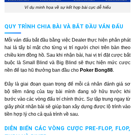
Ví dụ minh họa về sự kết hợp bài cực dễ hiểu
QUY TRÌNH CHIA BÀI VÀ BẮT ĐẦU VÁN ĐẤU
Mỗi ván đấu bắt đầu bằng việc Dealer thực hiện phân phát
hai lá tẩy bí mật cho từng vị trí người chơi trên bàn theo
chiều kim đồng hồ. Sau khi nhận bài, hai vị trí đặt cược bắt
buộc là Small Blind và Big Blind sẽ thực hiện mức cược
nền để tạo hũ thưởng ban đầu cho
Poker Bong88
.
Đây là giai đoạn quan trọng để mỗi cá nhân đánh giá sơ
bộ tiềm năng của tay bài mình đang sở hữu trước khi
bước vào các vòng đấu trí chính thức. Sự tập trung ngay từ
giây phút nhận bài sẽ giúp bạn xây dựng được lộ trình vào
tiền hợp lý cho cả quá trình về sau.
DIỄN BIẾN CÁC VÒNG CƯỢC PRE-FLOP, FLOP,