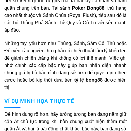
bởi sự kết hợp tối ưu giữa hai lá bài tẩy cá nhân và năm
quân chung trên bàn. Tại sảnh
Poker Bong88
, thứ hạng
cao nhất thuộc về Sảnh Chúa (Royal Flush), tiếp sau đó là
các bộ Thùng Phá Sảnh, Tứ Quý và Cù Lũ với sức mạnh
áp đảo.
Những tay yếu hơn như Thùng, Sảnh, Sám Cô, Thú hoặc
Đôi yêu cầu người chơi phải có chiến thuật tâm lý khéo léo
để giành chiến thắng khi không có lợi thế mạnh. Việc ghi
nhớ chính xác cấp bậc này giúp bạn nhận diện nhanh
chóng giá trị bộ bài mình đang sở hữu để quyết định theo
cược hoặc bỏ kịp thời dựa trên
tỷ lệ bong88
được hiển
thị.
VÍ DỤ MINH HỌA THỰC TẾ
Để hình dung rõ hơn, hãy tưởng tượng bạn đang nắm giữ
cặp Át chủ lực trong khi bàn chung xuất hiện thêm một
quân Át và hai lá bài đồng chất khác. Lúc này, bạn đang sở