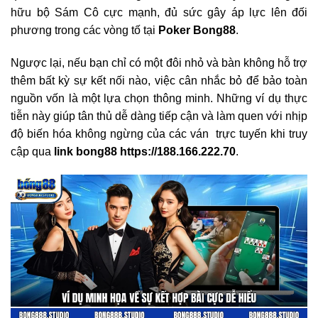
hữu bộ Sám Cô cực mạnh, đủ sức gây áp lực lên đối
phương trong các vòng tố tại
Poker Bong88
.
Ngược lại, nếu bạn chỉ có một đôi nhỏ và bàn không hỗ trợ
thêm bất kỳ sự kết nối nào, việc cân nhắc bỏ để bảo toàn
nguồn vốn là một lựa chọn thông minh. Những ví dụ thực
tiễn này giúp tân thủ dễ dàng tiếp cận và làm quen với nhịp
độ biến hóa không ngừng của các ván trực tuyến khi truy
cập qua
link bong88 https://188.166.222.70
.