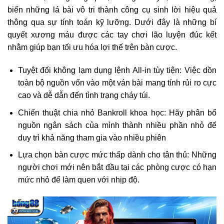
biến những lá bài vô tri thành công cụ sinh lời hiệu quả
thông qua sự tính toán kỹ lưỡng. Dưới đây là những bí
quyết xương máu được các tay chơi lão luyện đúc kết
nhằm giúp bạn tối ưu hóa lợi thế trên bàn cược.
Tuyệt đối không lạm dụng lệnh All-in tùy tiện: Việc dồn
toàn bộ nguồn vốn vào một ván bài mang tính rủi ro cực
cao và dễ dẫn đến tình trạng cháy túi.
Chiến thuật chia nhỏ Bankroll khoa học: Hãy phân bổ
nguồn ngân sách của mình thành nhiều phần nhỏ để
duy trì khả năng tham gia vào nhiều phiên
Lựa chọn bàn cược mức thấp dành cho tân thủ: Những
người chơi mới nên bắt đầu tại các phòng cược có hạn
mức nhỏ để làm quen với nhịp độ.