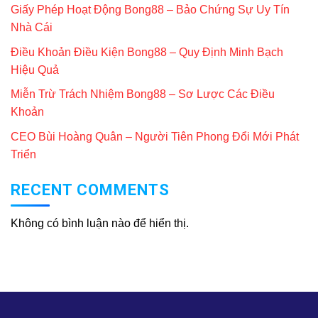
Giấy Phép Hoạt Động Bong88 – Bảo Chứng Sự Uy Tín
Nhà Cái
Điều Khoản Điều Kiện Bong88 – Quy Định Minh Bạch
Hiệu Quả
Miễn Trừ Trách Nhiệm Bong88 – Sơ Lược Các Điều
Khoản
CEO Bùi Hoàng Quân – Người Tiên Phong Đổi Mới Phát
Triển
RECENT COMMENTS
Không có bình luận nào để hiển thị.