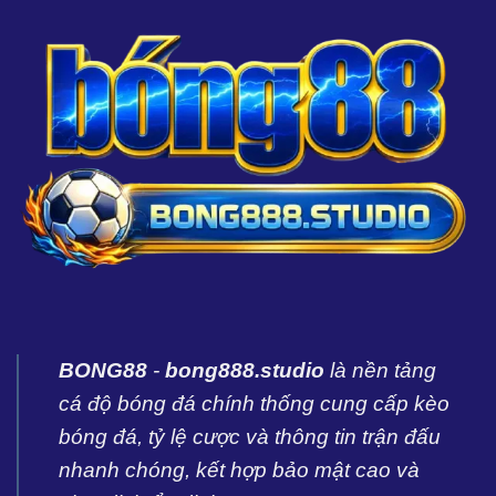
BONG88
-
bong888.studio
là nền tảng
cá độ bóng đá chính thống cung cấp kèo
bóng đá, tỷ lệ cược và thông tin trận đấu
nhanh chóng, kết hợp bảo mật cao và