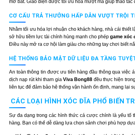
mở bát. Giao diện được tối ưu hóa mượt mà giúp thao tác củ
CƠ CẤU TRẢ THƯỞNG HẤP DẪN VƯỢT TRỘI 
Nhằm tối ưu hóa lợi nhuận cho khách hàng, nhà cái thiết l
sở hữu tiềm lực tài chính hùng mạnh cho phép
game xóc 
Điều này mở ra cơ hội làm giàu cho những tay chơi biết nắm
HỆ THỐNG BẢO MẬT DỮ LIỆU ĐA TẦNG TUYỆT
An toàn thông tin được ưu tiên hàng đầu thông qua việc á
dịch nạp rút khi tham gia
Viva Bong88
đều thực hiện trong
liên tục để đảm bảo hệ thống vận hành ổn định, mang lại s
CÁC LOẠI HÌNH XÓC ĐĨA PHỔ BIẾN T
Sự đa dạng trong các hình thức cá cược chính là yếu tố 
hàng. Bạn có thể dễ dàng lựa chọn sảnh chơi phù hợp dựa t