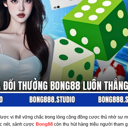
được vị thế vững chắc trong lòng cộng đồng cược thủ nhờ sự m
ắc nét, sảnh cược
Bong88
còn thu hút hàng triệu người tham g