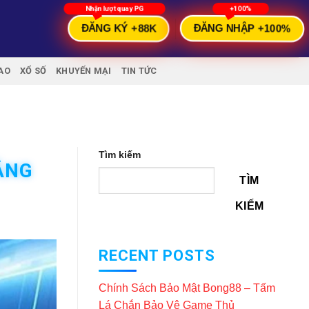
ĐĂNG KÝ +88K
ĐĂNG NHẬP +100%
AO
XỔ SỐ
KHUYẾN MẠI
TIN TỨC
Tìm kiếm
ẮNG
TÌM
KIẾM
RECENT POSTS
Chính Sách Bảo Mật Bong88 – Tấm
Lá Chắn Bảo Vệ Game Thủ