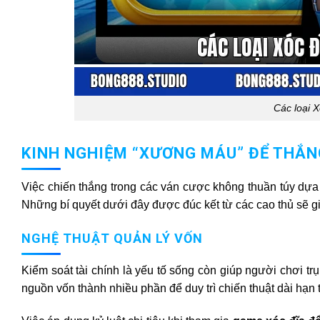
Các loại 
KINH NGHIỆM “XƯƠNG MÁU” ĐỂ THẮN
Việc chiến thắng trong các ván cược không thuần túy dựa
Những bí quyết dưới đây được đúc kết từ các cao thủ sẽ g
NGHỆ THUẬT QUẢN LÝ VỐN
Kiểm soát tài chính là yếu tố sống còn giúp người chơi 
nguồn vốn thành nhiều phần để duy trì chiến thuật dài hạn t