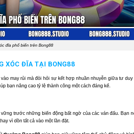
Xóc đĩa phổ biến trên Bong88
G XÓC ĐĨA TẠI BONG88
 vào may rủi mà đòi hỏi sự kết hợp nhuần nhuyễn giữa tư duy v
iúp bạn nâng cao tỷ lệ thành công một cách đáng kể.
trụ vững trước những biến động bất ngờ của các ván đấu. Bạn n
hay vì dồn tất cả vào một lần đặt.