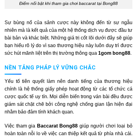
Điểm nổi bật khi tham gia chơi baccarat tại Bong88
Sự bùng nổ của sảnh cược này không đến từ sự ngẫu
nhiên mà là kết quả của một hệ thống dịch vụ được đầu tư
bài bản và khác biệt. Những giá trị cốt lõi dưới đây sẽ giúp
bạn hiểu rõ lý do vì sao thương hiệu này luôn duy trì được
sức hút mãnh liệt trên thị trường thông qua
1gom bong88
.
NỀN TẢNG PHÁP LÝ VỮNG CHẮC
Yếu tố tiên quyết làm nên danh tiếng của thương hiệu
chính là hệ thống giấy phép hoạt động từ các tổ chức cá
cược quốc tế uy tín. Mọi diễn biến trong ván bài đều được
giám sát chặt chẽ bởi công nghệ chống gian lận hiện đại
nhằm bảo đảm tính khách quan.
Việc tham gia
Baccarat Bong88
giúp người chơi loại bỏ
hoàn toàn nỗi lo về việc can thiệp kết quả từ phía nhà cái.