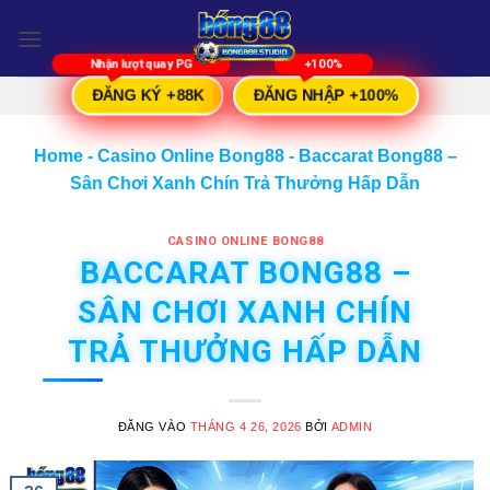
Bỏ
qua
nội
ĐĂNG NHẬP +100%
ĐĂNG KÝ +88K
dung
Home
-
Casino Online Bong88
-
Baccarat Bong88 –
Sân Chơi Xanh Chín Trả Thưởng Hấp Dẫn
CASINO ONLINE BONG88
BACCARAT BONG88 –
SÂN CHƠI XANH CHÍN
TRẢ THƯỞNG HẤP DẪN
ĐĂNG VÀO
THÁNG 4 26, 2026
BỞI
ADMIN