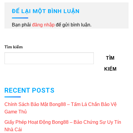
ĐỂ LẠI MỘT BÌNH LUẬN
Bạn phải
đăng nhập
để gửi bình luận.
Tìm kiếm
TÌM
KIẾM
RECENT POSTS
Chính Sách Bảo Mật Bong88 – Tấm Lá Chắn Bảo Vệ
Game Thủ
Giấy Phép Hoạt Động Bong88 – Bảo Chứng Sự Uy Tín
Nhà Cái