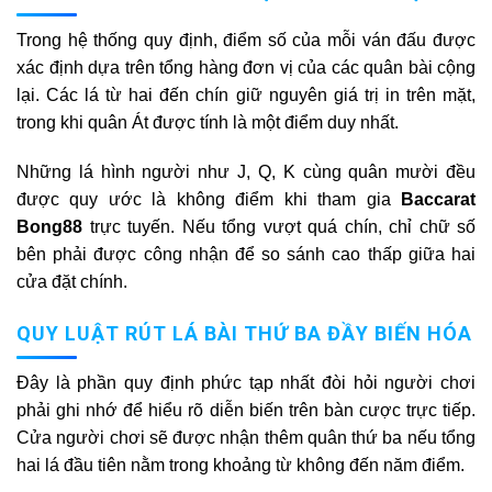
Trong hệ thống quy định, điểm số của mỗi ván đấu được
xác định dựa trên tổng hàng đơn vị của các quân bài cộng
lại. Các lá từ hai đến chín giữ nguyên giá trị in trên mặt,
trong khi quân Át được tính là một điểm duy nhất.
Những lá hình người như J, Q, K cùng quân mười đều
được quy ước là không điểm khi tham gia
Baccarat
Bong88
trực tuyến. Nếu tổng vượt quá chín, chỉ chữ số
bên phải được công nhận để so sánh cao thấp giữa hai
cửa đặt chính.
QUY LUẬT RÚT LÁ BÀI THỨ BA ĐẦY BIẾN HÓA
Đây là phần quy định phức tạp nhất đòi hỏi người chơi
phải ghi nhớ để hiểu rõ diễn biến trên bàn cược trực tiếp.
Cửa người chơi sẽ được nhận thêm quân thứ ba nếu tổng
hai lá đầu tiên nằm trong khoảng từ không đến năm điểm.