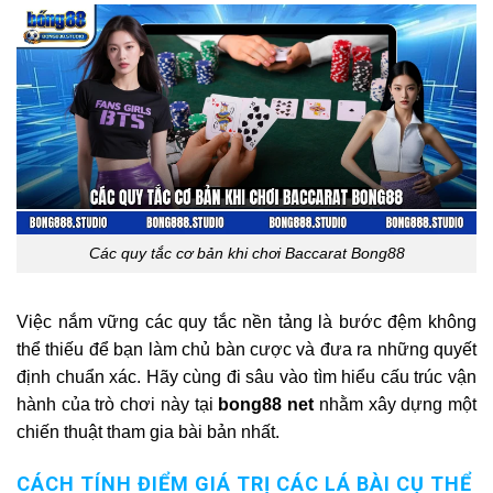
Các quy tắc cơ bản khi chơi Baccarat Bong88
Việc nắm vững các quy tắc nền tảng là bước đệm không
thể thiếu để bạn làm chủ bàn cược và đưa ra những quyết
định chuẩn xác. Hãy cùng đi sâu vào tìm hiểu cấu trúc vận
hành của trò chơi này tại
bong88 net
nhằm xây dựng một
chiến thuật tham gia bài bản nhất.
CÁCH TÍNH ĐIỂM GIÁ TRỊ CÁC LÁ BÀI CỤ THỂ