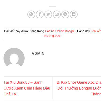
Bài viết này được đăng trong
Casino Online Bong88
. Đánh dấu
liên kết
thường trực
.
ADMIN
Tài Xỉu Bong88 – Sảnh
Bí Kíp Chơi Game Xóc Đĩa
Cược Xanh Chín Hàng Đầu
Đổi Thưởng Bong88 Luôn
Châu Á
Thắng