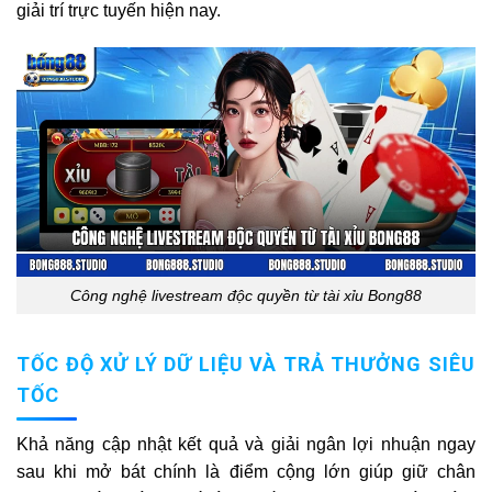
giải trí trực tuyến hiện nay.
Công nghệ livestream độc quyền từ tài xỉu Bong88
TỐC ĐỘ XỬ LÝ DỮ LIỆU VÀ TRẢ THƯỞNG SIÊU
TỐC
Khả năng cập nhật kết quả và giải ngân lợi nhuận ngay
sau khi mở bát chính là điểm cộng lớn giúp giữ chân