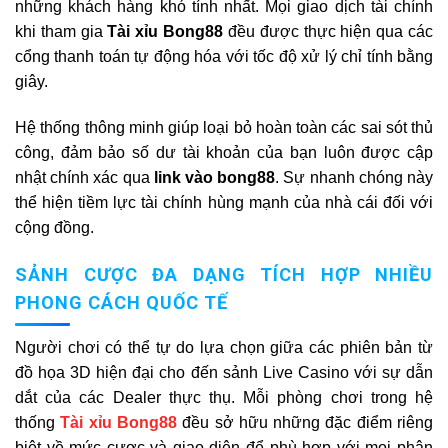
những khách hàng khó tính nhất. Mọi giao dịch tài chính
khi tham gia
Tài xỉu Bong88
đều được thực hiện qua các
cổng thanh toán tự động hóa với tốc độ xử lý chỉ tính bằng
giây.
Hệ thống thông minh giúp loại bỏ hoàn toàn các sai sót thủ
công, đảm bảo số dư tài khoản của bạn luôn được cập
nhật chính xác qua
link vào bong88
. Sự nhanh chóng này
thể hiện tiềm lực tài chính hùng mạnh của nhà cái đối với
cộng đồng.
SẢNH CƯỢC ĐA DẠNG TÍCH HỢP NHIỀU
PHONG CÁCH QUỐC TẾ
Người chơi có thể tự do lựa chọn giữa các phiên bản từ
đồ họa 3D hiện đại cho đến sảnh Live Casino với sự dẫn
dắt của các Dealer thực thụ. Mỗi phòng chơi trong hệ
thống
Tài xỉu Bong88
đều sở hữu những đặc điểm riêng
biệt về mức cược và giao diện để phù hợp với mọi phân