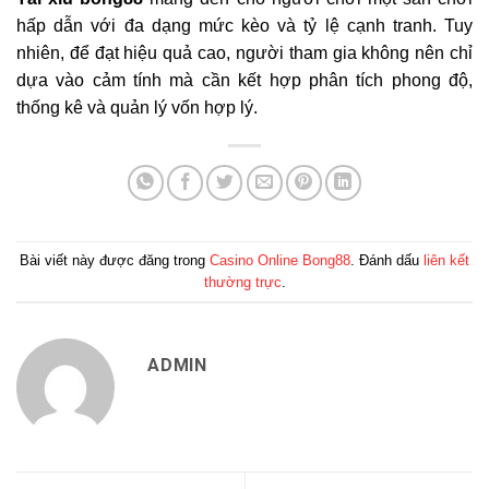
hấp dẫn với đa dạng mức kèo và tỷ lệ cạnh tranh. Tuy
nhiên, để đạt hiệu quả cao, người tham gia không nên chỉ
dựa vào cảm tính mà cần kết hợp phân tích phong độ,
thống kê và quản lý vốn hợp lý.
Bài viết này được đăng trong
Casino Online Bong88
. Đánh dấu
liên kết
thường trực
.
ADMIN