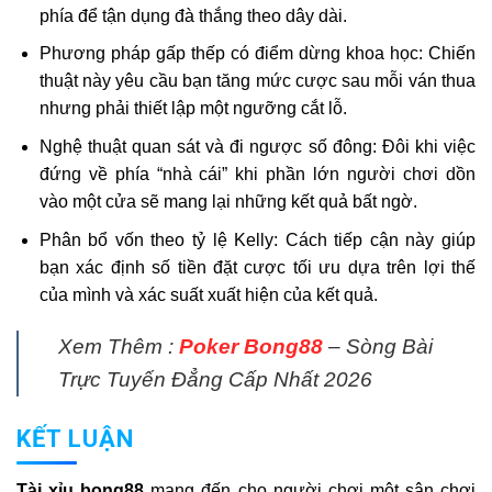
phía để tận dụng đà thắng theo dây dài.
Phương pháp gấp thếp có điểm dừng khoa học: Chiến
thuật này yêu cầu bạn tăng mức cược sau mỗi ván thua
nhưng phải thiết lập một ngưỡng cắt lỗ.
Nghệ thuật quan sát và đi ngược số đông: Đôi khi việc
đứng về phía “nhà cái” khi phần lớn người chơi dồn
vào một cửa sẽ mang lại những kết quả bất ngờ.
Phân bổ vốn theo tỷ lệ Kelly: Cách tiếp cận này giúp
bạn xác định số tiền đặt cược tối ưu dựa trên lợi thế
của mình và xác suất xuất hiện của kết quả.
Xem Thêm :
Poker Bong88
– Sòng Bài
Trực Tuyến Đẳng Cấp Nhất 2026
KẾT LUẬN
Tài xỉu bong88
mang đến cho người chơi một sân chơi