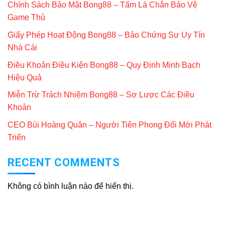
Chính Sách Bảo Mật Bong88 – Tấm Lá Chắn Bảo Vệ
Game Thủ
Giấy Phép Hoạt Động Bong88 – Bảo Chứng Sự Uy Tín
Nhà Cái
Điều Khoản Điều Kiện Bong88 – Quy Định Minh Bạch
Hiệu Quả
Miễn Trừ Trách Nhiệm Bong88 – Sơ Lược Các Điều
Khoản
CEO Bùi Hoàng Quân – Người Tiên Phong Đổi Mới Phát
Triển
RECENT COMMENTS
Không có bình luận nào để hiển thị.