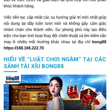
khúc khách hàng.
Việc liên tục cập nhật các xu hướng giải trí mới nhất giúp
nội dung tại đây luôn tươi mới và không gây cảm giác
nhàm chán cho thành viên. Sự phong phú này tạo điều
kiện cho bạn linh hoạt thay đổi chiến thuật và tìm kiếm vận
may ở nhiều môi trường khác nhau tại địa chỉ
bong88
https://188.166.222.70
.
HIỂU VỀ “LUẬT CHƠI NGẦM” TẠI CÁC
SẢNH TÀI XỈU BONG88