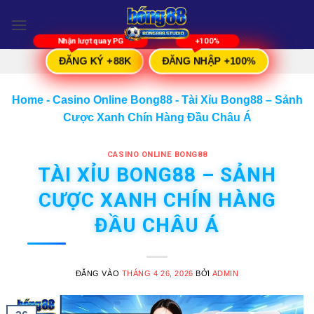
Bỏ
qua
nội
ĐĂNG NHẬP +100%
ĐĂNG KÝ +88K
dung
Home
-
Casino Online Bong88
-
Tài Xỉu Bong88 – Sảnh
Cược Xanh Chín Hàng Đầu Châu Á
CASINO ONLINE BONG88
TÀI XỈU BONG88 – SẢNH
CƯỢC XANH CHÍN HÀNG
ĐẦU CHÂU Á
ĐĂNG VÀO
THÁNG 4 26, 2026
BỞI
ADMIN