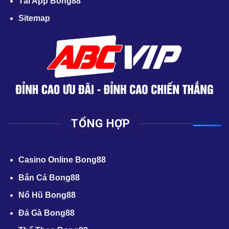
Tải App Bong88
Sitemap
TỔNG HỢP
Casino Online Bong88
Bắn Cá Bong88
Nổ Hũ Bong88
Đá Gà Bong88