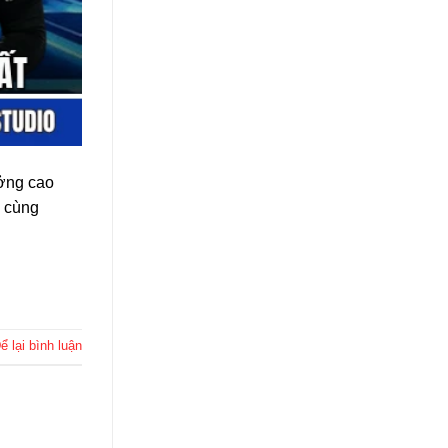
ưởng cao
y cùng
ể lại bình luận