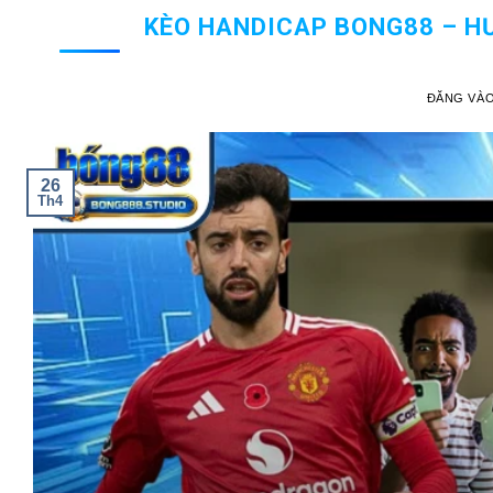
KÈO HANDICAP BONG88 – H
ĐĂNG VÀ
26
Th4