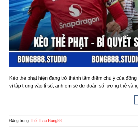
Kèo thẻ phạt hiện đang trở thành tâm điểm chú ý của đông 
vì tập trung vào tỉ số, anh em sẽ dự đoán số lượng thẻ vàn
Đăng trong
Thể Thao Bong88