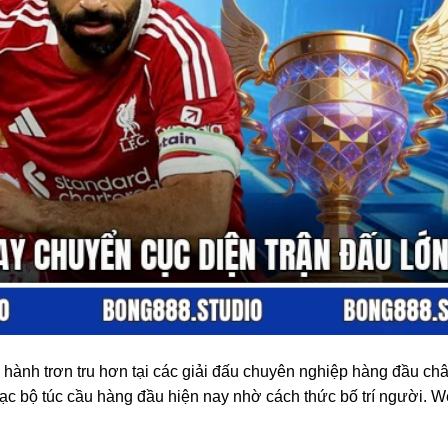
n hành trơn tru hơn tại các giải đấu chuyên nghiệp hàng đầu châ
ạc bộ túc cầu hàng đầu hiện nay nhờ cách thức bố trí người. W