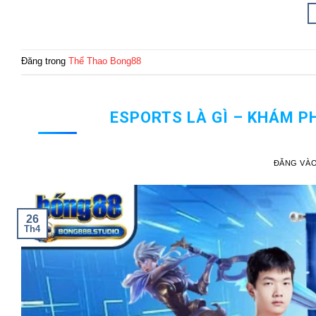
Đăng trong
Thể Thao Bong88
ESPORTS LÀ GÌ – KHÁM PH
ĐĂNG VÀ
26
Th4