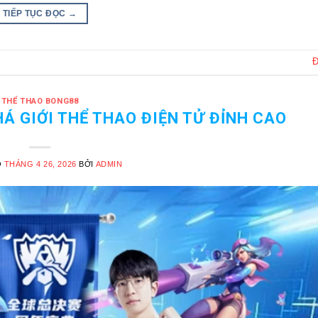
TIẾP TỤC ĐỌC
→
Đ
THỂ THAO BONG88
Á GIỚI THỂ THAO ĐIỆN TỬ ĐỈNH CAO
O
THÁNG 4 26, 2026
BỞI
ADMIN