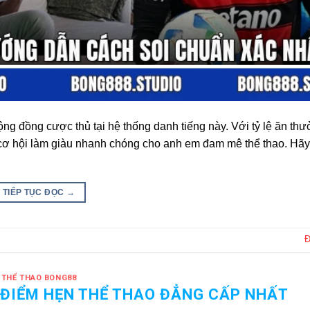
ng đồng cược thủ tại hệ thống danh tiếng này. Với tỷ lệ ăn th
 cơ hội làm giàu nhanh chóng cho anh em đam mê thể thao. Hã
TIẾP TỤC ĐỌC
→
Đ
THỂ THAO BONG88
 ĐIỂM HẸN THỂ THAO ĐẲNG CẤP NHẤT