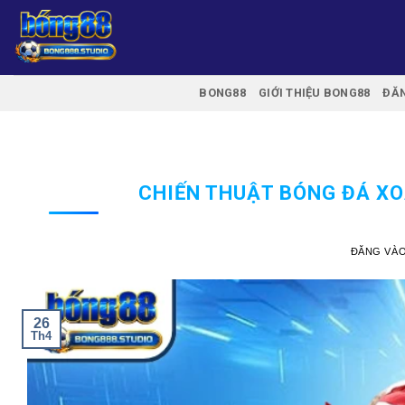
Bỏ
qua
nội
dung
BONG88
GIỚI THIỆU BONG88
ĐĂN
CHIẾN THUẬT BÓNG ĐÁ XO
ĐĂNG VÀ
26
Th4