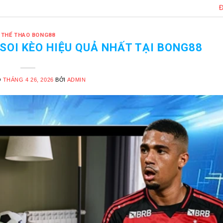
Đ
THỂ THAO BONG88
 SOI KÈO HIỆU QUẢ NHẤT TẠI BONG88
O
THÁNG 4 26, 2026
BỞI
ADMIN